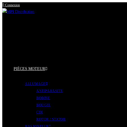
Connexion
Skip
to
content
PIÈCES MOTEUR
ALLUMAGE
ANTIPARASITE
BOBINE
BOUGIE
CDI
ROTOR / STATOR
BAS MOTEUR