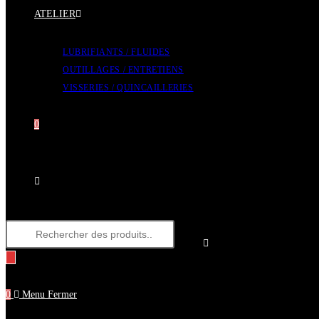
ATELIER
LUBRIFIANTS / FLUIDES
OUTILLAGES / ENTRETIENS
VISSERIES / QUINCAILLERIES
0
Toggle
Recherche
website
de
produits
0
Menu
search
Fermer