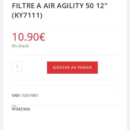
FILTRE A AIR AGILITY 50 12″
(KY7111)
10.90
€
En stock
quantité
AJOUTER AU PANIER
de
FILTRE
A
AIR
UGS :
02614861
AGILITY
50
12"
(KY7111)