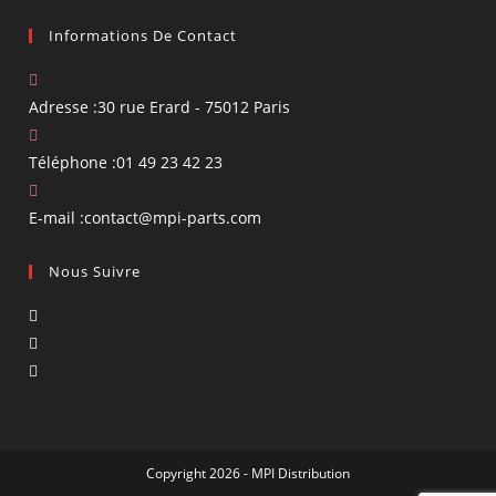
Informations De Contact
Adresse :
30 rue Erard - 75012 Paris
Téléphone :
01 49 23 42 23
S’ouvre
E-mail :
contact@mpi-parts.com
dans
Nous Suivre
votre
application
S’ouvre
dans
S’ouvre
un
dans
S’ouvre
nouvel
un
dans
onglet
nouvel
un
onglet
nouvel
Copyright 2026 - MPI Distribution
onglet