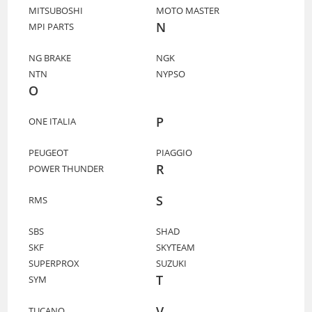
MITSUBOSHI
MOTO MASTER
N
MPI PARTS
NG BRAKE
NGK
NTN
NYPSO
O
P
ONE ITALIA
PEUGEOT
PIAGGIO
R
POWER THUNDER
S
RMS
SBS
SHAD
SKF
SKYTEAM
SUPERPROX
SUZUKI
T
SYM
V
TUCANO