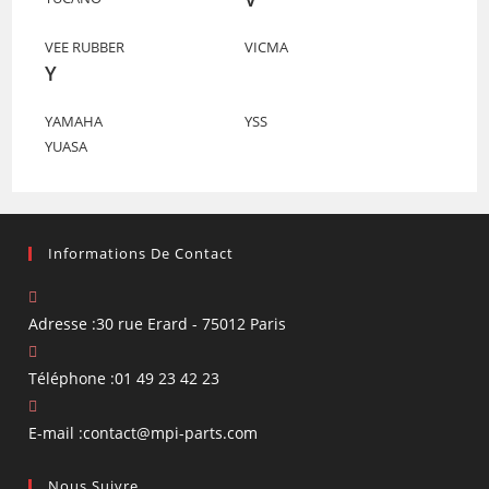
VEE RUBBER
VICMA
Y
YAMAHA
YSS
YUASA
Informations De Contact
Adresse :
30 rue Erard - 75012 Paris
Téléphone :
01 49 23 42 23
S’ouvre
E-mail :
contact@mpi-parts.com
dans
Nous Suivre
votre