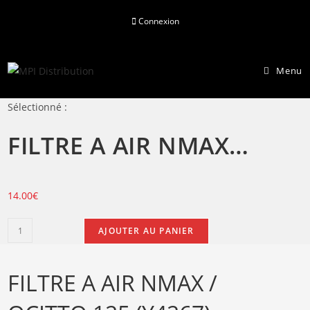
Skip
Connexion
to
content
Menu
Sélectionné :
FILTRE A AIR NMAX…
14.00
€
quantité
AJOUTER AU PANIER
de
FILTRE
FILTRE A AIR NMAX /
A
AIR