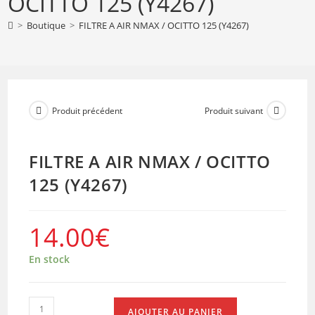
OCITTO 125 (Y4267)
NMAX
/
>
Boutique
>
FILTRE A AIR NMAX / OCITTO 125 (Y4267)
OCITTO
125
(Y4267)
Produit précédent
Produit suivant
FILTRE A AIR NMAX / OCITTO
125 (Y4267)
14.00
€
En stock
quantité
AJOUTER AU PANIER