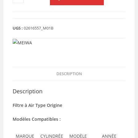
de
FILTRE
A
AIR
UGS :
02616557_M01B
NMAX
/
OCITTO
125
(Y4267)
DESCRIPTION
Description
Filtre à Air Type Origine
Modèles Compatibles :
MARQUE
CYLINDRÉE
MODÈLE
ANNÉE