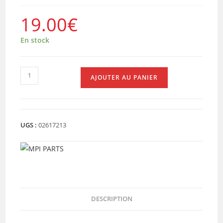
19.00
€
En stock
quantité
AJOUTER AU PANIER
de
FILTRE
A
AIR
UGS :
02617213
QUADRO
DESCRIPTION