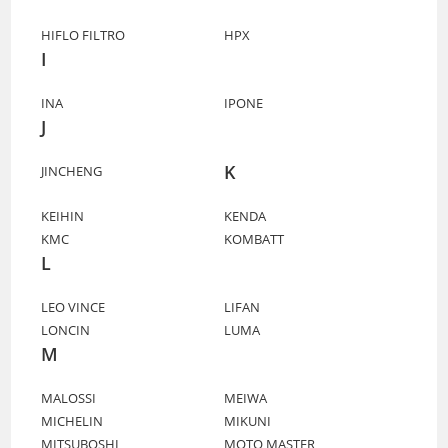
HIFLO FILTRO
HPX
I
INA
IPONE
J
K
JINCHENG
KEIHIN
KENDA
KMC
KOMBATT
L
LEO VINCE
LIFAN
LONCIN
LUMA
M
MALOSSI
MEIWA
MICHELIN
MIKUNI
MITSUBOSHI
MOTO MASTER