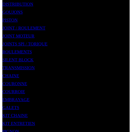
DISTRIBUTION
GOUJONS
PISTON
JOINT / ROULEMENT
JOINT MOTEUR
JOINTS SPI / TORIQUE
ROULEMENTS
SILENT BLOCK
TRANSMISSION
CHAINE
COURONNE
COURROIE
EMBRAYAGE
GALETS
KIT CHAINE
KIT ENTRETIEN
PIGNON