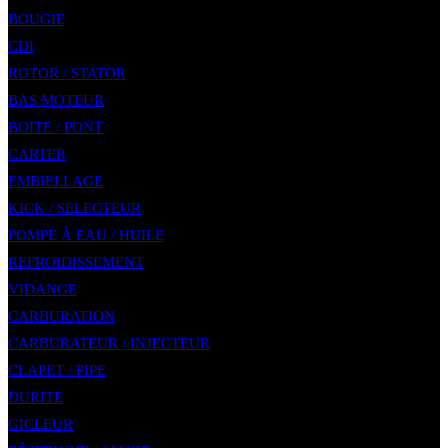
BOUGIE
CDI
ROTOR / STATOR
BAS MOTEUR
BOITE / PONT
CARTER
EMBIELLAGE
KICK / SELECTEUR
POMPE À EAU / HUILE
REFROIDISSEMENT
VIDANGE
CARBURATION
CARBURATEUR / INJECTEUR
CLAPET / PIPE
DURITE
GICLEUR