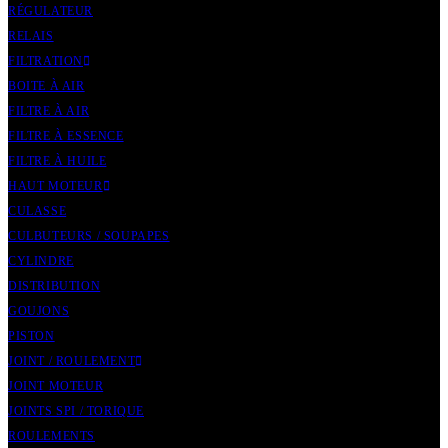
RÉGULATEUR
RELAIS
FILTRATION
BOITE À AIR
FILTRE À AIR
FILTRE À ESSENCE
FILTRE À HUILE
HAUT MOTEUR
CULASSE
CULBUTEURS / SOUPAPES
CYLINDRE
DISTRIBUTION
GOUJONS
PISTON
JOINT / ROULEMENT
JOINT MOTEUR
JOINTS SPI / TORIQUE
ROULEMENTS