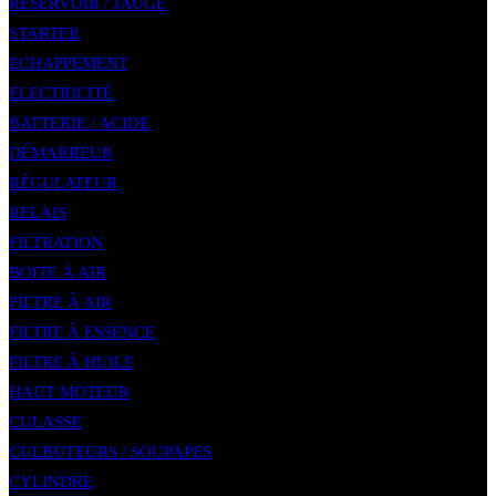
RÉSERVOIR / JAUGE
STARTER
ECHAPPEMENT
ELECTRICITÉ
BATTERIE / ACIDE
DÉMARREUR
RÉGULATEUR
RELAIS
FILTRATION
BOITE À AIR
FILTRE À AIR
FILTRE À ESSENCE
FILTRE À HUILE
HAUT MOTEUR
CULASSE
CULBUTEURS / SOUPAPES
CYLINDRE