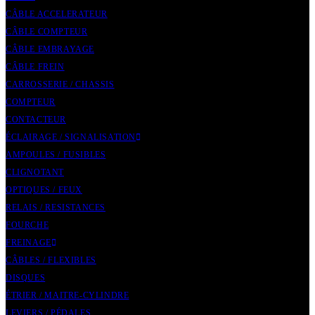
CÂBLE ACCELERATEUR
CÂBLE COMPTEUR
CÂBLE EMBRAYAGE
CÂBLE FREIN
CARROSSERIE / CHASSIS
COMPTEUR
CONTACTEUR
ÉCLAIRAGE / SIGNALISATION
AMPOULES / FUSIBLES
CLIGNOTANT
OPTIQUES / FEUX
RELAIS / RESISTANCES
FOURCHE
FREINAGE
CÂBLES / FLEXIBLES
DISQUES
ÉTRIER / MAITRE-CYLINDRE
LEVIERS / PÉDALES