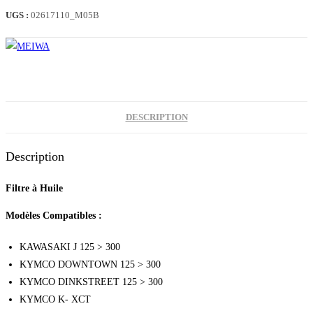
HUILE
UGS :
02617110_M05B
DOWNTOWN
(KY7001)
DESCRIPTION
Description
Filtre à Huile
Modèles Compatibles :
KAWASAKI J 125 > 300
KYMCO DOWNTOWN 125 > 300
KYMCO DINKSTREET 125 > 300
KYMCO K- XCT