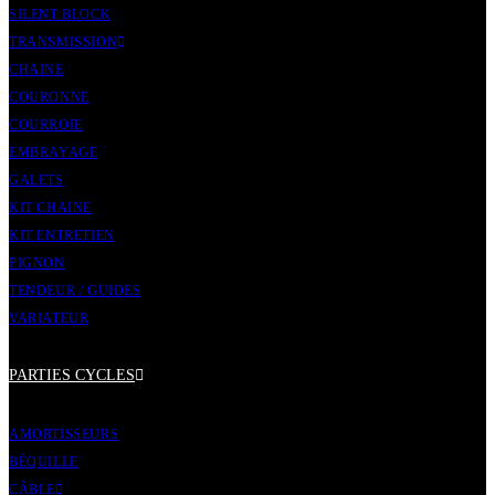
SILENT BLOCK
TRANSMISSION
CHAINE
COURONNE
COURROIE
EMBRAYAGE
GALETS
KIT CHAINE
KIT ENTRETIEN
PIGNON
TENDEUR / GUIDES
VARIATEUR
PARTIES CYCLES
AMORTISSEURS
BÉQUILLE
CÂBLE