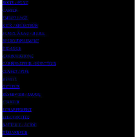
BOITE / PONT
CARTER
EMBIELLAGE
KICK / SELECTEUR
POMPE À EAU / HUILE
REFROIDISSEMENT
VIDANGE
CARBURATION
CARBURATEUR / INJECTEUR
CLAPET / PIPE
DURITE
GICLEUR
RÉSERVOIR / JAUGE
STARTER
ECHAPPEMENT
ELECTRICITÉ
BATTERIE / ACIDE
DÉMARREUR