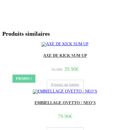
Produits similaires
AXE DE KICK SUM UP
Le
Le
39.90
€
55.00
€
prix
prix
initial
actuel
PROMO !
était :
est :
Ajouter au panier
55.00€.
39.90€.
EMBIELLAGE OVETTO / NEO’S
79.90
€