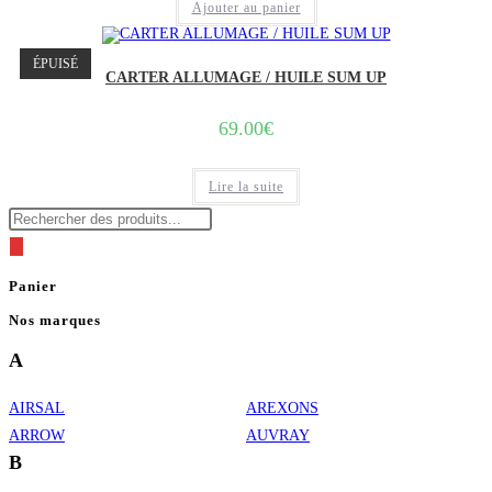
Ajouter au panier
ÉPUISÉ
CARTER ALLUMAGE / HUILE SUM UP
69.00
€
Lire la suite
Recherche
de
produits
Panier
Nos marques
A
AIRSAL
AREXONS
ARROW
AUVRAY
B