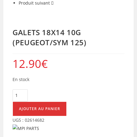
Produit suivant
GALETS 18X14 10G
(PEUGEOT/SYM 125)
12.90
€
En stock
quantité
de
GALETS
AJOUTER AU PANIER
18X14
UGS :
02614682
10G
(PEUGEOT/SYM