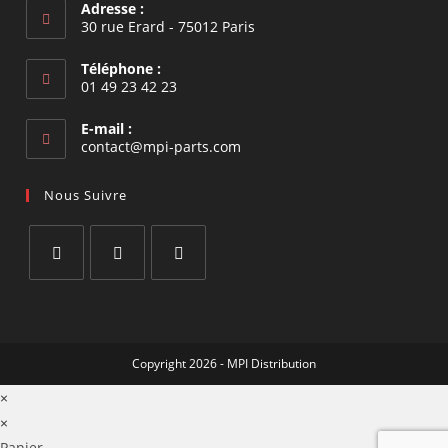
Adresse :
30 rue Erard - 75012 Paris
Téléphone :
01 49 23 42 23
E-mail :
S’ouvre
contact@mpi-parts.com
dans
votre
Nous Suivre
application
S’ouvre
S’ouvre
S’ouvre
dans
dans
dans
un
un
un
Copyright 2026 - MPI Distribution
nouvel
nouvel
nouvel
onglet
onglet
onglet
×
×
Panier