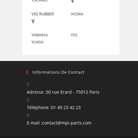
V
TUCANO
VEE RUBBER
VICMA
Y
YAMAHA
YSS
YUASA
Informations De Contact
Adresse :
30 rue Erard - 75012 Paris
Téléphone :
01 49 23 42 23
S’ouvre
E-mail :
contact@mpi-parts.com
dans
votre