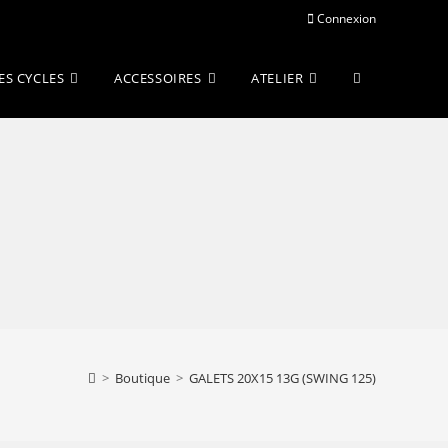
Connexion
Toggle
ES CYCLES
ACCESSOIRES
ATELIER
website
search
>
Boutique
>
GALETS 20X15 13G (SWING 125)