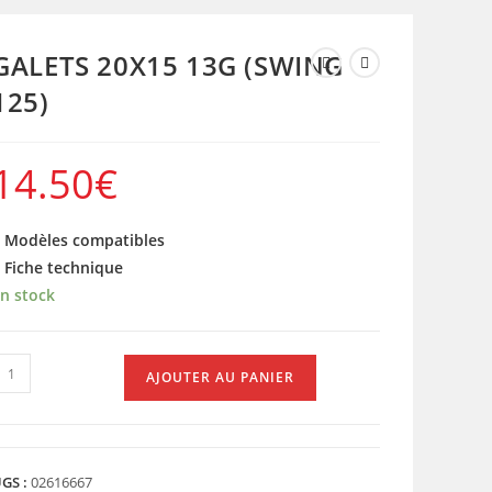
GALETS 20X15 13G (SWING
125)
14.50
€
 Modèles compatibles
 Fiche technique
n stock
uantité
AJOUTER AU PANIER
e
ALETS
0X15
3G
GS :
02616667