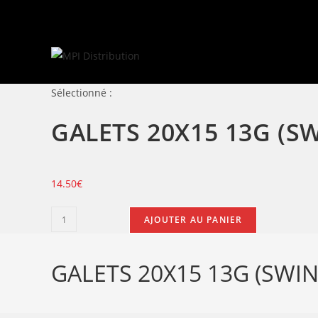
Skip
to
content
Sélectionné :
GALETS 20X15 13G (
14.50
€
quantité
AJOUTER AU PANIER
de
GALETS
GALETS 20X15 13G (SWIN
20X15
13G
(SWING