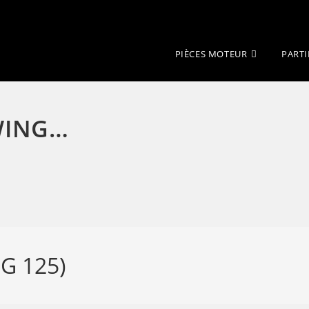
PIÈCES MOTEUR
PARTI
SWING…
G 125)