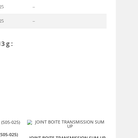
25
–
25
–
3 g :
S05-025)
JOINT BOITE TRANSMISSION SUM UP