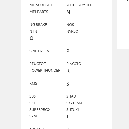
MITSUBOSHI
MOTO MASTER
N
MPI PARTS
NG BRAKE
NGK
NTN
NYPSO
O
P
ONE ITALIA
PEUGEOT
PIAGGIO
R
POWER THUNDER
S
RMS
SBS
SHAD
SKF
SKYTEAM
SUPERPROX
SUZUKI
T
SYM