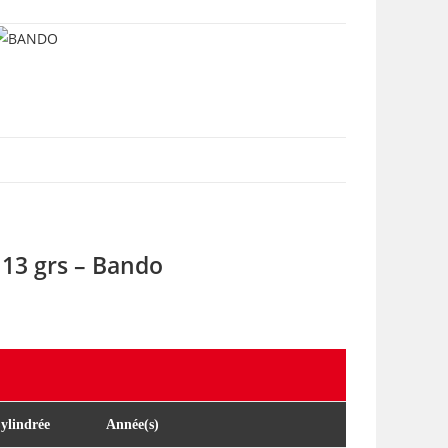
SWING
25)
 13 grs –
Bando
ylindrée
Année(s)