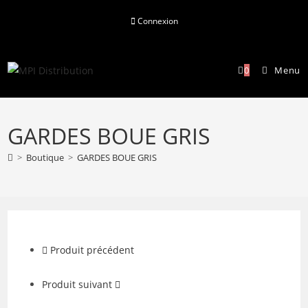
Skip
Connexion
to
content
0
Menu
GARDES BOUE GRIS
>
Boutique
>
GARDES BOUE GRIS
Produit précédent
Produit suivant