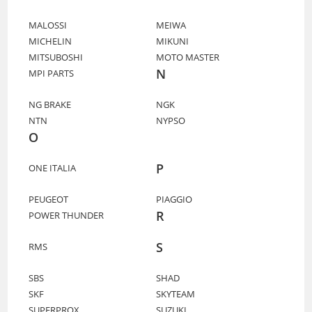
MALOSSI
MEIWA
MICHELIN
MIKUNI
MITSUBOSHI
MOTO MASTER
N
MPI PARTS
NG BRAKE
NGK
NTN
NYPSO
O
P
ONE ITALIA
PEUGEOT
PIAGGIO
R
POWER THUNDER
S
RMS
SBS
SHAD
SKF
SKYTEAM
SUPERPROX
SUZUKI