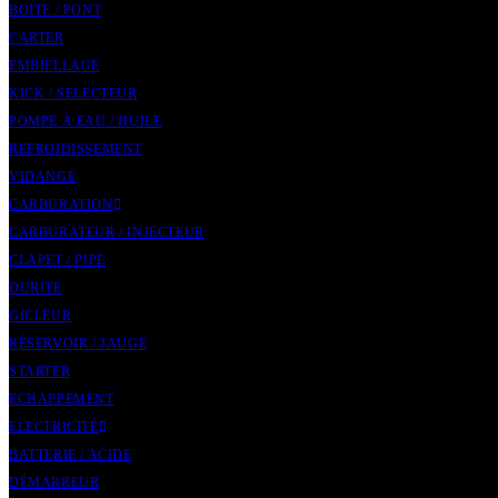
BOITE / PONT
CARTER
EMBIELLAGE
KICK / SELECTEUR
POMPE À EAU / HUILE
REFROIDISSEMENT
VIDANGE
CARBURATION
CARBURATEUR / INJECTEUR
CLAPET / PIPE
DURITE
GICLEUR
RÉSERVOIR / JAUGE
STARTER
ECHAPPEMENT
ELECTRICITÉ
BATTERIE / ACIDE
DÉMARREUR