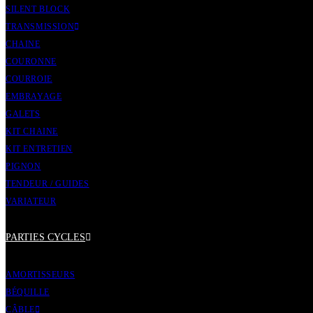
SILENT BLOCK
TRANSMISSION
CHAINE
COURONNE
COURROIE
EMBRAYAGE
GALETS
KIT CHAINE
KIT ENTRETIEN
PIGNON
TENDEUR / GUIDES
VARIATEUR
PARTIES CYCLES
AMORTISSEURS
BÉQUILLE
CÂBLE