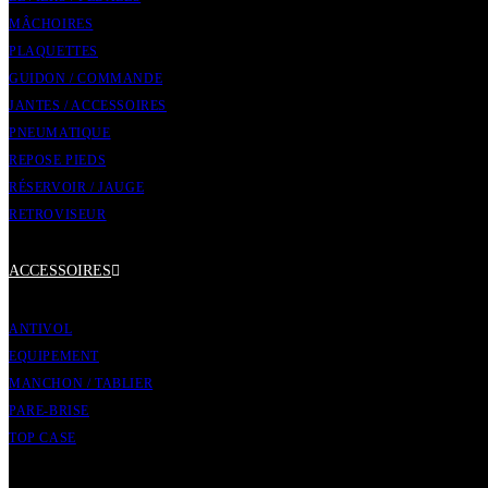
MÂCHOIRES
PLAQUETTES
GUIDON / COMMANDE
JANTES / ACCESSOIRES
PNEUMATIQUE
REPOSE PIEDS
RÉSERVOIR / JAUGE
RETROVISEUR
ACCESSOIRES
ANTIVOL
EQUIPEMENT
MANCHON / TABLIER
PARE-BRISE
TOP CASE