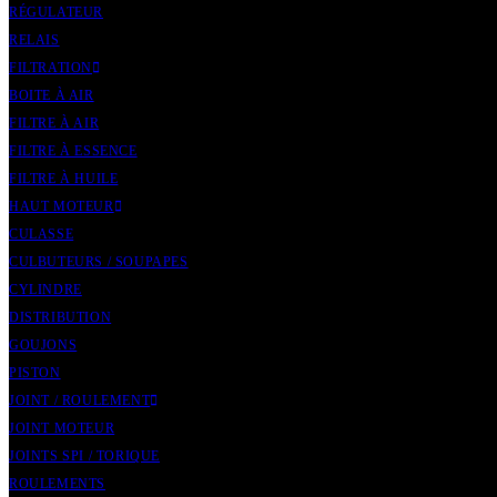
RÉGULATEUR
RELAIS
FILTRATION
BOITE À AIR
FILTRE À AIR
FILTRE À ESSENCE
FILTRE À HUILE
HAUT MOTEUR
CULASSE
CULBUTEURS / SOUPAPES
CYLINDRE
DISTRIBUTION
GOUJONS
PISTON
JOINT / ROULEMENT
JOINT MOTEUR
JOINTS SPI / TORIQUE
ROULEMENTS