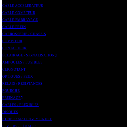
CÂBLE ACCELERATEUR
CÂBLE COMPTEUR
CÂBLE EMBRAYAGE
CÂBLE FREIN
CARROSSERIE / CHASSIS
COMPTEUR
CONTACTEUR
ÉCLAIRAGE / SIGNALISATION
AMPOULES / FUSIBLES
CLIGNOTANT
OPTIQUES / FEUX
RELAIS / RESISTANCES
FOURCHE
FREINAGE
CÂBLES / FLEXIBLES
DISQUES
ÉTRIER / MAITRE-CYLINDRE
LEVIERS / PÉDALES