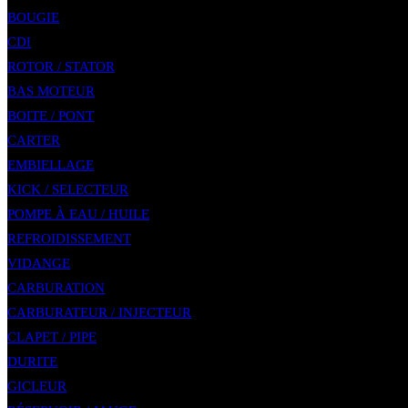
BOUGIE
CDI
ROTOR / STATOR
BAS MOTEUR
BOITE / PONT
CARTER
EMBIELLAGE
KICK / SELECTEUR
POMPE À EAU / HUILE
REFROIDISSEMENT
VIDANGE
CARBURATION
CARBURATEUR / INJECTEUR
CLAPET / PIPE
DURITE
GICLEUR