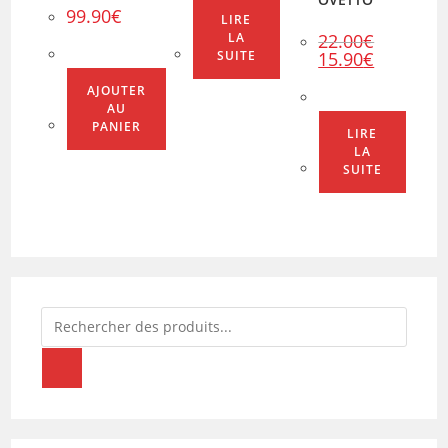
99.90
€
LIRE
22.00
€
LA
Le
Le
15.90
€
SUITE
prix
prix
initial
actuel
AJOUTER
était :
est :
AU
22.00€.
15.90€.
PANIER
LIRE
LA
SUITE
Recherche
de
produits