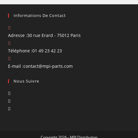
Informations De Contact
Adresse :
30 rue Erard - 75012 Paris
Téléphone :
01 49 23 42 23
S’ouvre
E-mail :
contact@mpi-parts.com
dans
Nous Suivre
votre
application
S’ouvre
dans
S’ouvre
un
dans
S’ouvre
nouvel
un
dans
onglet
nouvel
un
onglet
nouvel
Copyright 2026 - MPI Distribution