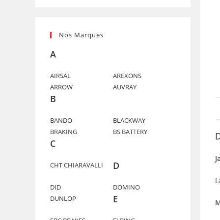
Nos Marques
A
AIRSAL
AREXONS
ARROW
AUVRAY
B
BANDO
BLACKWAY
BRAKING
BS BATTERY
D
C
J
D
CHT CHIARAVALLI
L
DID
DOMINO
E
DUNLOP
M