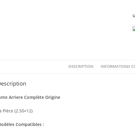
U
DESCRIPTION
INFORMATIONS C
escription
ante Arriere Complète Origine
a Pièce (2.50×12)
odèles Compatibles :