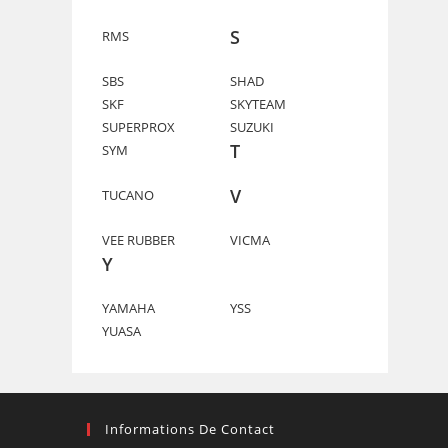
S
RMS
SBS
SHAD
SKF
SKYTEAM
SUPERPROX
SUZUKI
T
SYM
V
TUCANO
VEE RUBBER
VICMA
Y
YAMAHA
YSS
YUASA
Informations De Contact