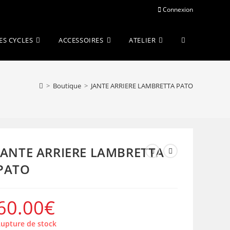
Connexion
Toggle
ES CYCLES
ACCESSOIRES
ATELIER
website
>
Boutique
>
JANTE ARRIERE LAMBRETTA PATO
search
JANTE ARRIERE LAMBRETTA
PATO
60.00
€
upture de stock