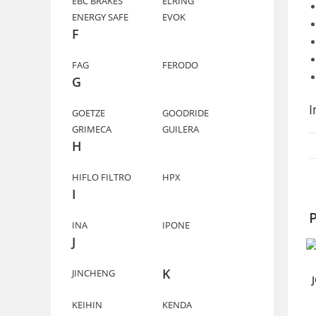
EBC BRAKES
ELRING
ENERGY SAFE
EVOK
F
FAG
FERODO
G
I
GOETZE
GOODRIDE
GRIMECA
GUILERA
H
HIFLO FILTRO
HPX
I
P
INA
IPONE
J
K
JINCHENG
KEIHIN
KENDA