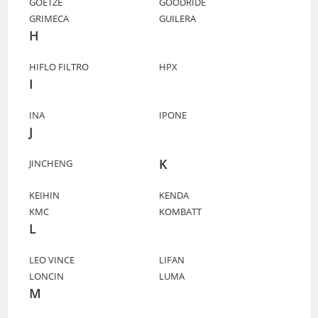
GOETZE
GOODRIDE
GRIMECA
GUILERA
H
HIFLO FILTRO
HPX
I
INA
IPONE
J
K
JINCHENG
KEIHIN
KENDA
KMC
KOMBATT
L
LEO VINCE
LIFAN
LONCIN
LUMA
M