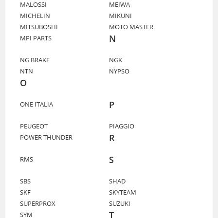
MALOSSI
MEIWA
MICHELIN
MIKUNI
MITSUBOSHI
MOTO MASTER
N
MPI PARTS
NG BRAKE
NGK
NTN
NYPSO
O
P
ONE ITALIA
PEUGEOT
PIAGGIO
R
POWER THUNDER
S
RMS
SBS
SHAD
SKF
SKYTEAM
SUPERPROX
SUZUKI
T
SYM