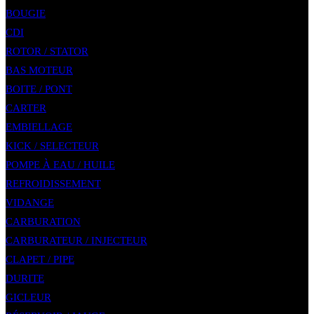
BOUGIE
CDI
ROTOR / STATOR
BAS MOTEUR
BOITE / PONT
CARTER
EMBIELLAGE
KICK / SELECTEUR
POMPE À EAU / HUILE
REFROIDISSEMENT
VIDANGE
CARBURATION
CARBURATEUR / INJECTEUR
CLAPET / PIPE
DURITE
GICLEUR