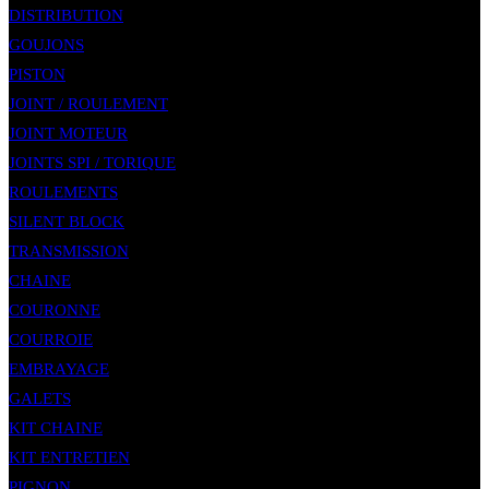
DISTRIBUTION
GOUJONS
PISTON
JOINT / ROULEMENT
JOINT MOTEUR
JOINTS SPI / TORIQUE
ROULEMENTS
SILENT BLOCK
TRANSMISSION
CHAINE
COURONNE
COURROIE
EMBRAYAGE
GALETS
KIT CHAINE
KIT ENTRETIEN
PIGNON