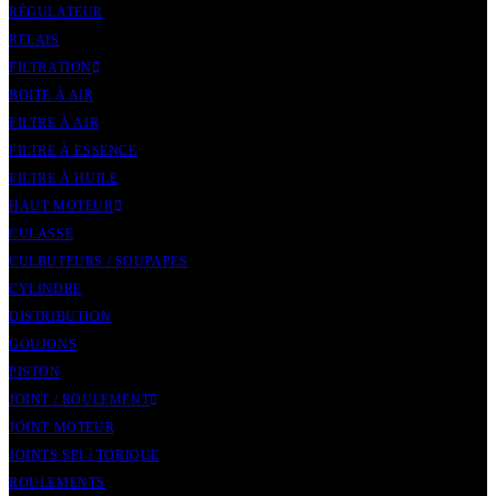
RÉGULATEUR
RELAIS
FILTRATION
BOITE À AIR
FILTRE À AIR
FILTRE À ESSENCE
FILTRE À HUILE
HAUT MOTEUR
CULASSE
CULBUTEURS / SOUPAPES
CYLINDRE
DISTRIBUTION
GOUJONS
PISTON
JOINT / ROULEMENT
JOINT MOTEUR
JOINTS SPI / TORIQUE
ROULEMENTS