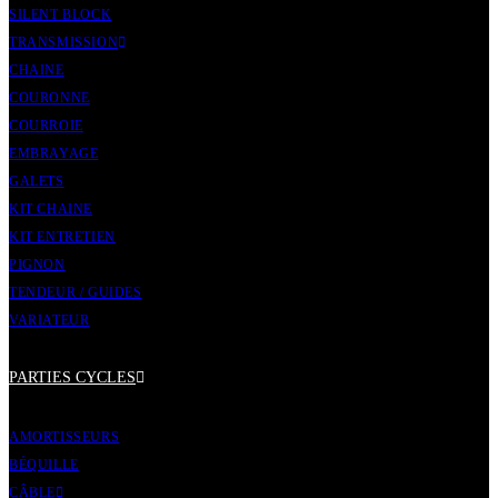
SILENT BLOCK
TRANSMISSION
CHAINE
COURONNE
COURROIE
EMBRAYAGE
GALETS
KIT CHAINE
KIT ENTRETIEN
PIGNON
TENDEUR / GUIDES
VARIATEUR
PARTIES CYCLES
AMORTISSEURS
BÉQUILLE
CÂBLE