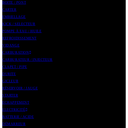
BOITE / PONT
CARTER
EMBIELLAGE
KICK / SELECTEUR
POMPE À EAU / HUILE
REFROIDISSEMENT
VIDANGE
CARBURATION
CARBURATEUR / INJECTEUR
CLAPET / PIPE
DURITE
GICLEUR
RÉSERVOIR / JAUGE
STARTER
ECHAPPEMENT
ELECTRICITÉ
BATTERIE / ACIDE
DÉMARREUR