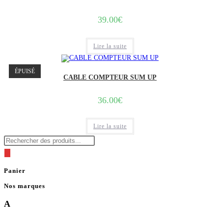
39.00
€
Lire la suite
ÉPUISÉ
CABLE COMPTEUR SUM UP
36.00
€
Lire la suite
Recherche
de
produits
Panier
Nos marques
A