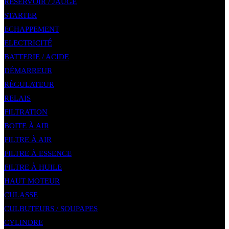
RÉSERVOIR / JAUGE
STARTER
ECHAPPEMENT
ELECTRICITÉ
BATTERIE / ACIDE
DÉMARREUR
RÉGULATEUR
RELAIS
FILTRATION
BOITE À AIR
FILTRE À AIR
FILTRE À ESSENCE
FILTRE À HUILE
HAUT MOTEUR
CULASSE
CULBUTEURS / SOUPAPES
CYLINDRE