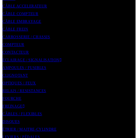
CÂBLE ACCELERATEUR
CÂBLE COMPTEUR
CÂBLE EMBRAYAGE
CÂBLE FREIN
CARROSSERIE / CHASSIS
COMPTEUR
CONTACTEUR
ÉCLAIRAGE / SIGNALISATION
AMPOULES / FUSIBLES
CLIGNOTANT
OPTIQUES / FEUX
RELAIS / RESISTANCES
FOURCHE
FREINAGE
CÂBLES / FLEXIBLES
DISQUES
ÉTRIER / MAITRE-CYLINDRE
LEVIERS / PÉDALES