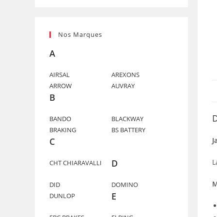
Nos Marques
A
AIRSAL
AREXONS
ARROW
AUVRAY
B
D
BANDO
BLACKWAY
BRAKING
BS BATTERY
J
C
L
D
CHT CHIARAVALLI
M
DID
DOMINO
E
DUNLOP