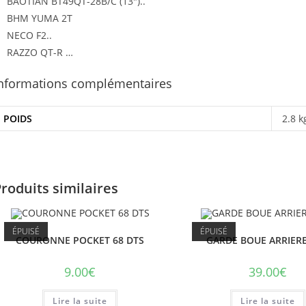
BAOTIAN BT49QT-28B/C (13″)..
BHM YUMA 2T
NECO F2..
RAZZO QT-R …
nformations complémentaires
POIDS
2.8 k
roduits similaires
ÉPUISÉ
ÉPUISÉ
COURONNE POCKET 68 DTS
GARDE BOUE ARRIER
9.00
€
39.00
€
Lire la suite
Lire la suite