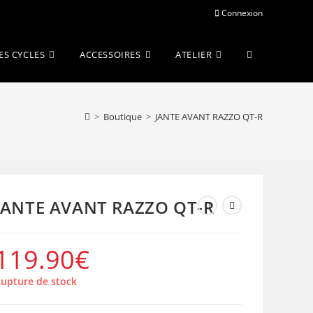
Connexion
Toggle
ES CYCLES
ACCESSOIRES
ATELIER
website
>
Boutique
>
JANTE AVANT RAZZO QT-R
search
JANTE AVANT RAZZO QT-R
119.90
€
upture de stock