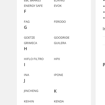
EBC BRAKES
ELRING
ENERGY SAFE
EVOK
F
FAG
FERODO
G
I
GOETZE
GOODRIDE
GRIMECA
GUILERA
H
HIFLO FILTRO
HPX
P
I
INA
IPONE
J
K
JINCHENG
KEIHIN
KENDA