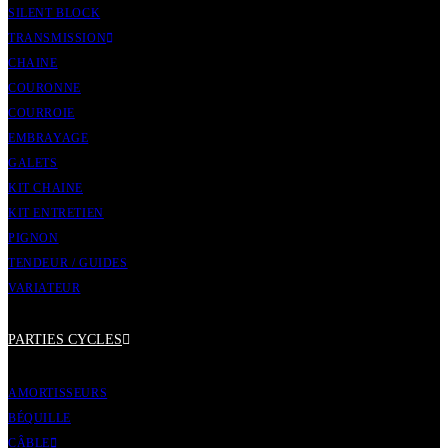
SILENT BLOCK
TRANSMISSION
CHAINE
COURONNE
COURROIE
EMBRAYAGE
GALETS
KIT CHAINE
KIT ENTRETIEN
PIGNON
TENDEUR / GUIDES
VARIATEUR
PARTIES CYCLES
AMORTISSEURS
BÉQUILLE
CÂBLE