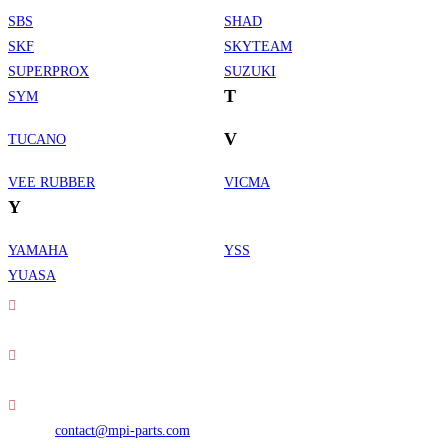
SBS
SHAD
SKF
SKYTEAM
SUPERPROX
SUZUKI
T
SYM
V
TUCANO
VEE RUBBER
VICMA
Y
YAMAHA
YSS
Informations de contact
YUASA
Adresse :
30 rue Erard - 75012 Paris
Téléphone :
01 49 23 42 23
S’ouvre
E-mail :
contact@mpi-parts.com