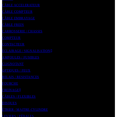
CÂBLE ACCELERATEUR
CÂBLE COMPTEUR
CÂBLE EMBRAYAGE
CÂBLE FREIN
CARROSSERIE / CHASSIS
COMPTEUR
CONTACTEUR
ÉCLAIRAGE / SIGNALISATION
AMPOULES / FUSIBLES
CLIGNOTANT
OPTIQUES / FEUX
RELAIS / RESISTANCES
FOURCHE
FREINAGE
CÂBLES / FLEXIBLES
DISQUES
ÉTRIER / MAITRE-CYLINDRE
LEVIERS / PÉDALES