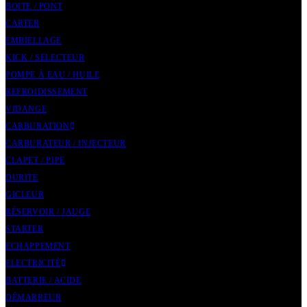
BOITE / PONT
CARTER
EMBIELLAGE
KICK / SELECTEUR
POMPE À EAU / HUILE
REFROIDISSEMENT
VIDANGE
CARBURATION
CARBURATEUR / INJECTEUR
CLAPET / PIPE
DURITE
GICLEUR
RÉSERVOIR / JAUGE
STARTER
ECHAPPEMENT
ELECTRICITÉ
BATTERIE / ACIDE
DÉMARREUR