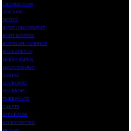
DISTRIBUTION
GOUJONS
PISTON
JOINT / ROULEMENT
JOINT MOTEUR
JOINTS SPI / TORIQUE
ROULEMENTS
SILENT BLOCK
TRANSMISSION
CHAINE
COURONNE
COURROIE
EMBRAYAGE
GALETS
KIT CHAINE
KIT ENTRETIEN
PIGNON