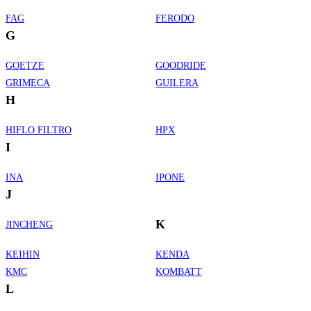
FAG
FERODO
G
GOETZE
GOODRIDE
GRIMECA
GUILERA
H
HIFLO FILTRO
HPX
I
INA
IPONE
J
K
JINCHENG
KEIHIN
KENDA
KMC
KOMBATT
L