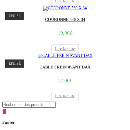
Lire la suite
ÉPUISÉ
COURONNE 530 X 34
19.90
€
Lire la suite
ÉPUISÉ
CÂBLE FREIN AVANT DAX
12.00
€
Lire la suite
Recherche
de
produits
Panier