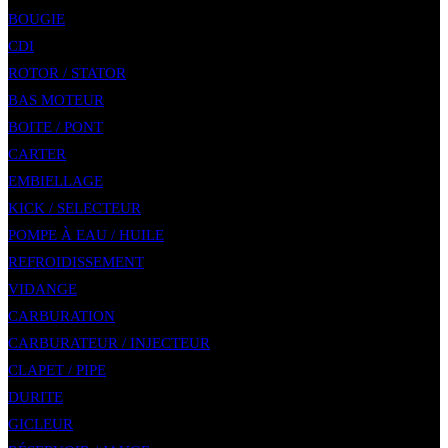
BOUGIE
CDI
ROTOR / STATOR
BAS MOTEUR
BOITE / PONT
CARTER
EMBIELLAGE
KICK / SELECTEUR
POMPE À EAU / HUILE
REFROIDISSEMENT
VIDANGE
CARBURATION
CARBURATEUR / INJECTEUR
CLAPET / PIPE
DURITE
GICLEUR