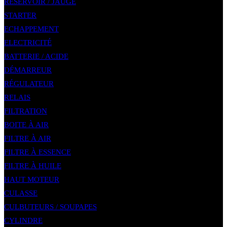
RÉSERVOIR / JAUGE
STARTER
ECHAPPEMENT
ELECTRICITÉ
BATTERIE / ACIDE
DÉMARREUR
RÉGULATEUR
RELAIS
FILTRATION
BOITE À AIR
FILTRE À AIR
FILTRE À ESSENCE
FILTRE À HUILE
HAUT MOTEUR
CULASSE
CULBUTEURS / SOUPAPES
CYLINDRE