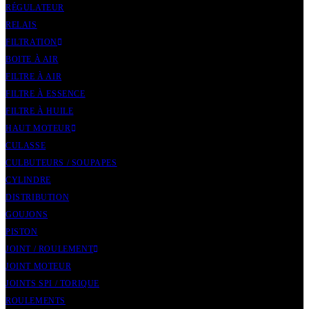
RÉGULATEUR
RELAIS
FILTRATION
BOITE À AIR
FILTRE À AIR
FILTRE À ESSENCE
FILTRE À HUILE
HAUT MOTEUR
CULASSE
CULBUTEURS / SOUPAPES
CYLINDRE
DISTRIBUTION
GOUJONS
PISTON
JOINT / ROULEMENT
JOINT MOTEUR
JOINTS SPI / TORIQUE
ROULEMENTS