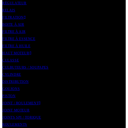
RÉGULATEUR
RELAIS
FILTRATION
BOITE À AIR
FILTRE À AIR
FILTRE À ESSENCE
FILTRE À HUILE
HAUT MOTEUR
CULASSE
CULBUTEURS / SOUPAPES
CYLINDRE
DISTRIBUTION
GOUJONS
PISTON
JOINT / ROULEMENT
JOINT MOTEUR
JOINTS SPI / TORIQUE
ROULEMENTS