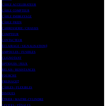
CÂBLE ACCELERATEUR
CÂBLE COMPTEUR
CÂBLE EMBRAYAGE
CÂBLE FREIN
CARROSSERIE / CHASSIS
COMPTEUR
CONTACTEUR
ÉCLAIRAGE / SIGNALISATION
AMPOULES / FUSIBLES
CLIGNOTANT
OPTIQUES / FEUX
RELAIS / RESISTANCES
FOURCHE
FREINAGE
CÂBLES / FLEXIBLES
DISQUES
ÉTRIER / MAITRE-CYLINDRE
LEVIERS / PÉDALES