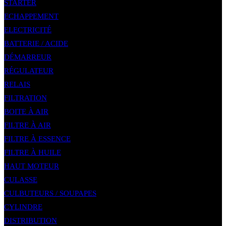
STARTER
ECHAPPEMENT
ELECTRICITÉ
BATTERIE / ACIDE
DÉMARREUR
RÉGULATEUR
RELAIS
FILTRATION
BOITE À AIR
FILTRE À AIR
FILTRE À ESSENCE
FILTRE À HUILE
HAUT MOTEUR
CULASSE
CULBUTEURS / SOUPAPES
CYLINDRE
DISTRIBUTION