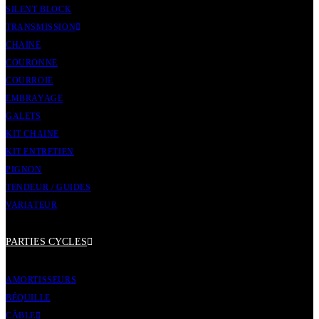
SILENT BLOCK
TRANSMISSION
CHAINE
COURONNE
COURROIE
EMBRAYAGE
GALETS
KIT CHAINE
KIT ENTRETIEN
PIGNON
TENDEUR / GUIDES
VARIATEUR
PARTIES CYCLES
AMORTISSEURS
BÉQUILLE
CÂBLE