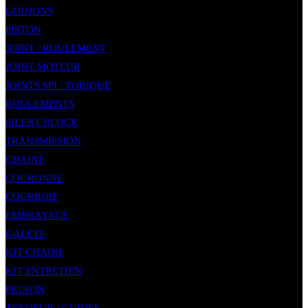
GOUJONS
PISTON
JOINT / ROULEMENT
JOINT MOTEUR
JOINTS SPI / TORIQUE
ROULEMENTS
SILENT BLOCK
TRANSMISSION
CHAINE
COURONNE
COURROIE
EMBRAYAGE
GALETS
KIT CHAINE
KIT ENTRETIEN
PIGNON