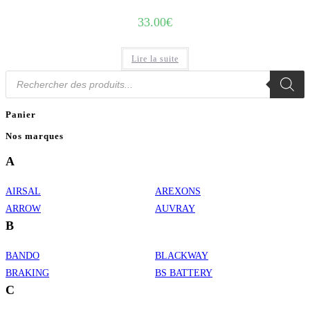
33.00
€
Lire la suite
Recherche
de
produits
Panier
Nos marques
A
AIRSAL
AREXONS
ARROW
AUVRAY
B
BANDO
BLACKWAY
BRAKING
BS BATTERY
C