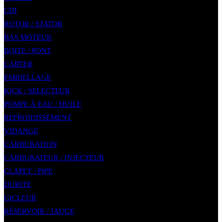
CDI
ROTOR / STATOR
BAS MOTEUR
BOITE / PONT
CARTER
EMBIELLAGE
KICK / SELECTEUR
POMPE À EAU / HUILE
REFROIDISSEMENT
VIDANGE
CARBURATION
CARBURATEUR / INJECTEUR
CLAPET / PIPE
DURITE
GICLEUR
RÉSERVOIR / JAUGE