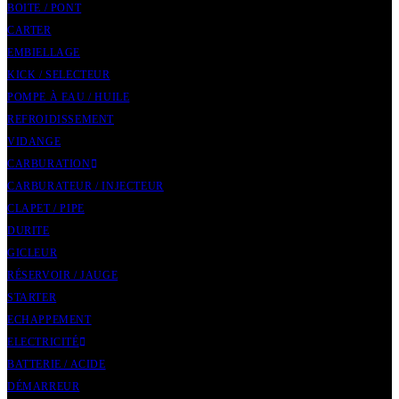
BOITE / PONT
CARTER
EMBIELLAGE
KICK / SELECTEUR
POMPE À EAU / HUILE
REFROIDISSEMENT
VIDANGE
CARBURATION
CARBURATEUR / INJECTEUR
CLAPET / PIPE
DURITE
GICLEUR
RÉSERVOIR / JAUGE
STARTER
ECHAPPEMENT
ELECTRICITÉ
BATTERIE / ACIDE
DÉMARREUR