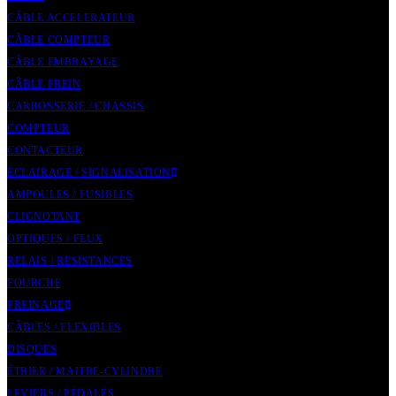
CÂBLE ACCELERATEUR
CÂBLE COMPTEUR
CÂBLE EMBRAYAGE
CÂBLE FREIN
CARROSSERIE / CHASSIS
COMPTEUR
CONTACTEUR
ÉCLAIRAGE / SIGNALISATION
AMPOULES / FUSIBLES
CLIGNOTANT
OPTIQUES / FEUX
RELAIS / RESISTANCES
FOURCHE
FREINAGE
CÂBLES / FLEXIBLES
DISQUES
ÉTRIER / MAITRE-CYLINDRE
LEVIERS / PÉDALES