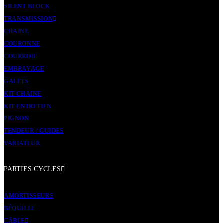
SILENT BLOCK
TRANSMISSION
CHAINE
COURONNE
COURROIE
EMBRAYAGE
GALETS
KIT CHAINE
KIT ENTRETIEN
PIGNON
TENDEUR / GUIDES
VARIATEUR
PARTIES CYCLES
AMORTISSEURS
BÉQUILLE
CÂBLE