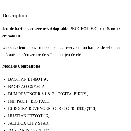
Description
Jeu de barillets et serrures Adaptable PEUGEOT V-Clic et Scooter
chinois 10″
Un contacteur a clés , un bouchon de réservoir , un barillet de selle , un
mécanisme d’ouverture de selle et un jeu de clés……
Modèles Compatibles :
BAOTIAN BT49QT-9 ,
BAODIAO GSY50-A ,
BHM REVENGER V1 & 2 , DIGITA ,BIRDY ,
IMF PACH , BIG PACH,
EUROCKA REVENGER ,GTR C,GTR B300,QT13,
HUATIAN HT50QT-16,
JACKFOX CITY STAR,
JM STAR JSD50QT-13* ,