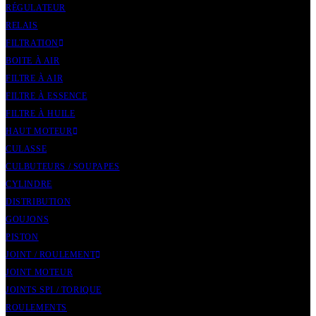
RÉGULATEUR
RELAIS
FILTRATION
BOITE À AIR
FILTRE À AIR
FILTRE À ESSENCE
FILTRE À HUILE
HAUT MOTEUR
CULASSE
CULBUTEURS / SOUPAPES
CYLINDRE
DISTRIBUTION
GOUJONS
PISTON
JOINT / ROULEMENT
JOINT MOTEUR
JOINTS SPI / TORIQUE
ROULEMENTS