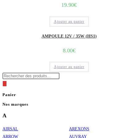
19.90
€
Ajouter au panier
AMPOULE 12V / 35W (HS1)
8.00
€
Ajouter au panier
Recherche
de
produits
Panier
Nos marques
A
AIRSAL
AREXONS
ARROW
AUVRAY