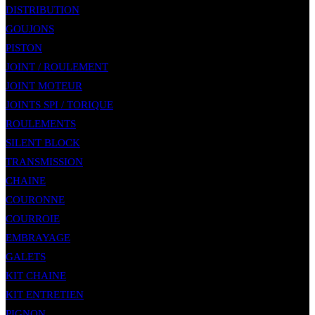
DISTRIBUTION
GOUJONS
PISTON
JOINT / ROULEMENT
JOINT MOTEUR
JOINTS SPI / TORIQUE
ROULEMENTS
SILENT BLOCK
TRANSMISSION
CHAINE
COURONNE
COURROIE
EMBRAYAGE
GALETS
KIT CHAINE
KIT ENTRETIEN
PIGNON