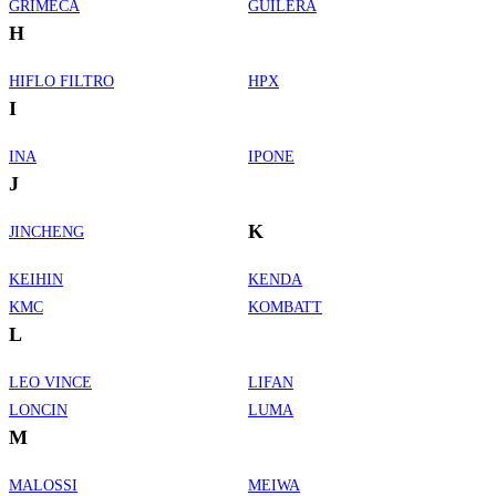
GRIMECA
GUILERA
H
HIFLO FILTRO
HPX
I
INA
IPONE
J
K
JINCHENG
KEIHIN
KENDA
KMC
KOMBATT
L
LEO VINCE
LIFAN
LONCIN
LUMA
M
MALOSSI
MEIWA