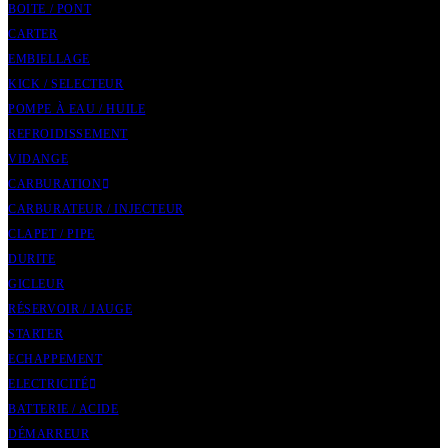
BOITE / PONT
CARTER
EMBIELLAGE
KICK / SELECTEUR
POMPE À EAU / HUILE
REFROIDISSEMENT
VIDANGE
CARBURATION
CARBURATEUR / INJECTEUR
CLAPET / PIPE
DURITE
GICLEUR
RÉSERVOIR / JAUGE
STARTER
ECHAPPEMENT
ELECTRICITÉ
BATTERIE / ACIDE
DÉMARREUR