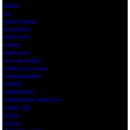
BOUGIE
CDI
ROTOR / STATOR
BAS MOTEUR
BOITE / PONT
CARTER
EMBIELLAGE
KICK / SELECTEUR
POMPE À EAU / HUILE
REFROIDISSEMENT
VIDANGE
CARBURATION
CARBURATEUR / INJECTEUR
CLAPET / PIPE
DURITE
GICLEUR