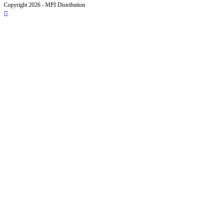
Copyright 2026 - MPI Distribution
nouvel
un
dans
onglet
nouvel
un
onglet
nouvel
onglet