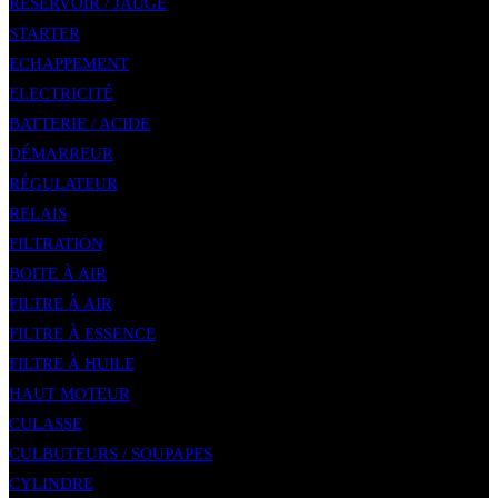
RÉSERVOIR / JAUGE
STARTER
ECHAPPEMENT
ELECTRICITÉ
BATTERIE / ACIDE
DÉMARREUR
RÉGULATEUR
RELAIS
FILTRATION
BOITE À AIR
FILTRE À AIR
FILTRE À ESSENCE
FILTRE À HUILE
HAUT MOTEUR
CULASSE
CULBUTEURS / SOUPAPES
CYLINDRE