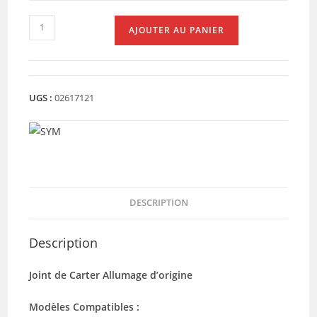
quantité
AJOUTER AU PANIER
de
JOINT
ALLUMAGE
SYM
UGS :
02617121
GTS
(11394-
H9A-
005)
DESCRIPTION
Description
Joint de Carter Allumage d’origine
Modèles Compatibles :