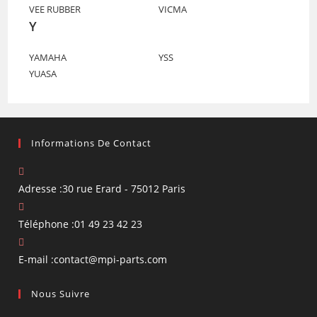
VEE RUBBER
VICMA
Y
YAMAHA
YSS
YUASA
Informations De Contact
Adresse :
30 rue Erard - 75012 Paris
Téléphone :
01 49 23 42 23
S’ouvre
E-mail :
contact@mpi-parts.com
dans
Nous Suivre
votre
application