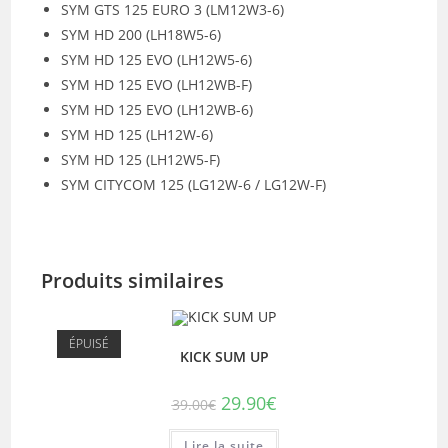
SYM GTS 125 EURO 3 (LM12W3-6)
SYM HD 200 (LH18W5-6)
SYM HD 125 EVO (LH12W5-6)
SYM HD 125 EVO (LH12WB-F)
SYM HD 125 EVO (LH12WB-6)
SYM HD 125 (LH12W-6)
SYM HD 125 (LH12W5-F)
SYM CITYCOM 125 (LG12W-6 / LG12W-F)
Produits similaires
ÉPUISÉ
KICK SUM UP
Le
Le
29.90
€
39.00
€
prix
prix
initial
actuel
était :
est :
Lire la suite