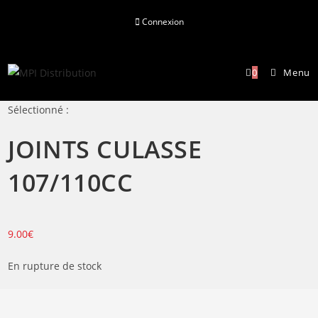
Skip
Connexion
to
content
0
Menu
Sélectionné :
JOINTS CULASSE
107/110CC
9.00
€
En rupture de stock