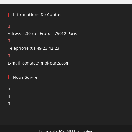
Informations De Contact
Adresse :
30 rue Erard - 75012 Paris
Téléphone :
01 49 23 42 23
S’ouvre
E-mail :
contact@mpi-parts.com
dans
Nous Suivre
votre
application
S’ouvre
dans
S’ouvre
un
dans
S’ouvre
nouvel
un
dans
onglet
nouvel
un
onglet
nouvel
Copyright 2026 - MPI Distribution