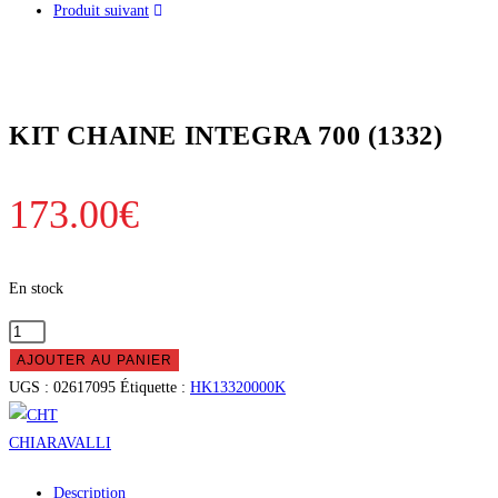
Produit suivant
KIT CHAINE INTEGRA 700 (1332)
173.00
€
En stock
quantité
de
AJOUTER AU PANIER
KIT
UGS :
02617095
Étiquette :
HK13320000K
CHAINE
INTEGRA
700
Description
(1332)