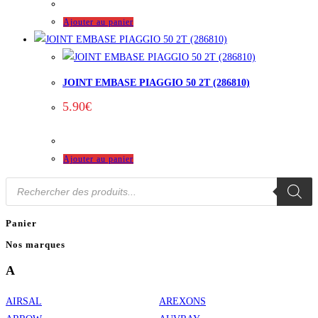
Ajouter au panier
JOINT EMBASE PIAGGIO 50 2T (286810)
5.90
€
Ajouter au panier
Recherche
de
produits
Panier
Nos marques
A
AIRSAL
AREXONS