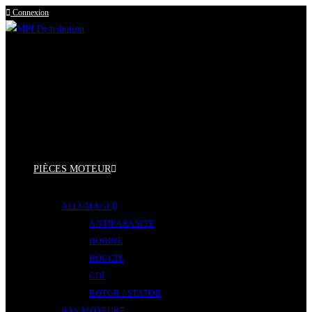
Connexion
Skip
to
content
PIÈCES MOTEUR
ALLUMAGE
ANTIPARASITE
BOBINE
BOUGIE
CDI
ROTOR / STATOR
BAS MOTEUR