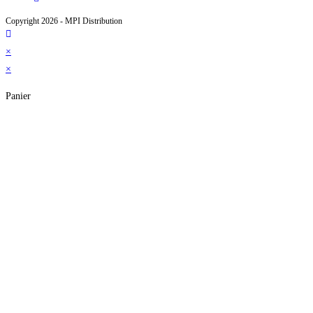
nouvel
un
dans
Copyright 2026 - MPI Distribution
onglet
nouvel
un
onglet
nouvel
×
onglet
×
Panier