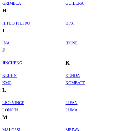
GRIMECA
GUILERA
H
HIFLO FILTRO
HPX
I
INA
IPONE
J
K
JINCHENG
KEIHIN
KENDA
KMC
KOMBATT
L
LEO VINCE
LIFAN
LONCIN
LUMA
M
MALOSSI
MEIWA