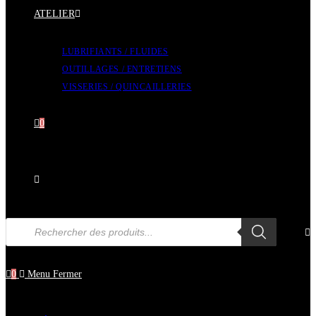
ATELIER
LUBRIFIANTS / FLUIDES
OUTILLAGES / ENTRETIENS
VISSERIES / QUINCAILLERIES
0
Toggle
Recherche
de
website
produits
0
Menu
Fermer
search