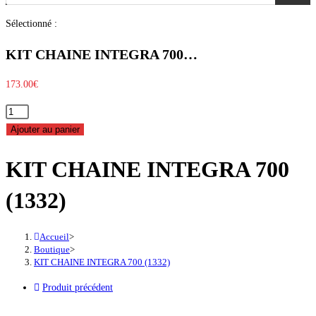
produits
Sélectionné :
KIT CHAINE INTEGRA 700…
173.00
€
quantité
de
Ajouter au panier
KIT
KIT CHAINE INTEGRA 700
CHAINE
INTEGRA
(1332)
700
(1332)
Accueil
>
Boutique
>
KIT CHAINE INTEGRA 700 (1332)
Produit précédent