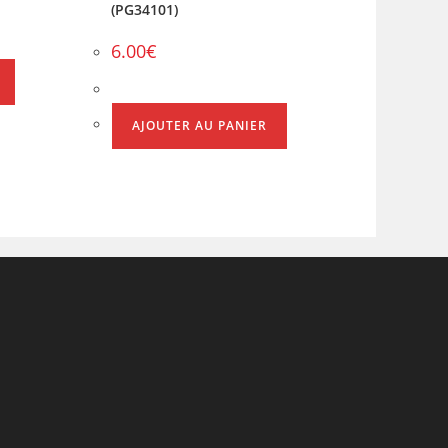
(PG34101)
6.00
€
AJOUTER AU PANIER