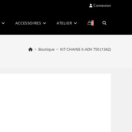
Connexion
Toggle
ACCESSOIRES
ATELIER
0
website
>
Boutique
>
KIT CHAINE X-ADV 750 (1342)
search