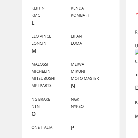
KEIHIN
KENDA
KMC
KOMBATT
L
R
LEO VINCE
LIFAN
LONCIN
LUMA
U
M
MALOSSI
MEIWA
MICHELIN
MIKUNI
MITSUBOSHI
MOTO MASTER
N
MPI PARTS
NG BRAKE
NGK
K
NTN
NYPSO
O
M
P
ONE ITALIA