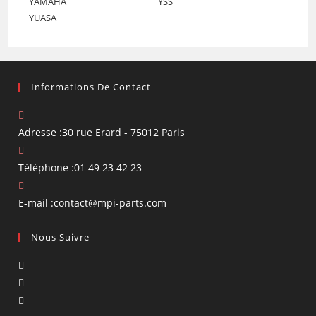
YAMAHA
YSS
YUASA
Informations De Contact
Adresse :
30 rue Erard - 75012 Paris
Téléphone :
01 49 23 42 23
S’ouvre
E-mail :
contact@mpi-parts.com
dans
Nous Suivre
votre
application
S’ouvre
dans
S’ouvre
un
dans
S’ouvre