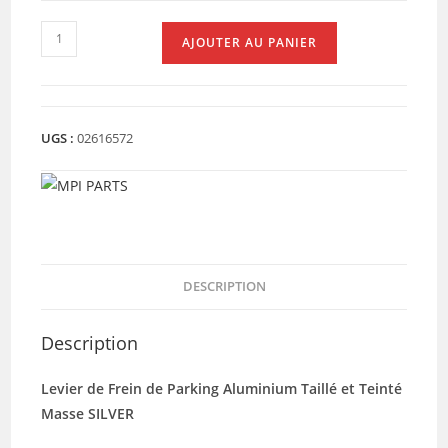
quantité
AJOUTER AU PANIER
de
LEVIER
DE
PARKING
UGS :
02616572
ALU
T-
MAX
SILVER
DESCRIPTION
Description
Levier de Frein de Parking Aluminium Taillé et Teinté
Masse SILVER