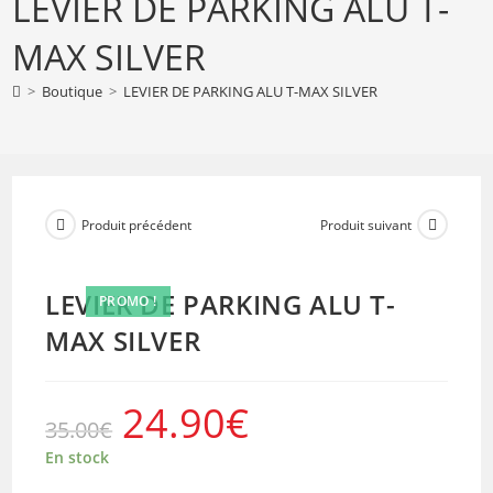
LEVIER DE PARKING ALU T-
DE
PARKING
MAX SILVER
ALU
T-
>
Boutique
>
LEVIER DE PARKING ALU T-MAX SILVER
MAX
SILVER
Produit précédent
Produit suivant
LEVIER DE PARKING ALU T-
PROMO !
MAX SILVER
24.90
€
Le
Le
35.00
€
prix
prix
initial
actuel
était :
est :
En stock
35.00€.
24.90€.