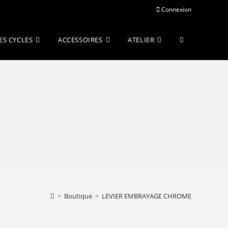
Connexion
Toggle
ES CYCLES
ACCESSOIRES
ATELIER
website
search
>
Boutique
>
LEVIER EMBRAYAGE CHROME