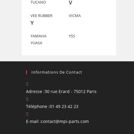
V
TUCANO
VEE RUBBER
VICMA
Y
YAMAHA
YSS
YUASA
Informations De Contact
Adresse :
30 rue Erard - 75012 Paris
Téléphone :
01 49 23 42 23
S’ouvre
E-mail :
contact@mpi-parts.com
dans