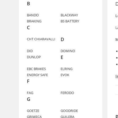
B
D
BANDO
BLACKWAY
L
BRAKING
BS BATTERY
C
L
D
CHT CHIARAVALLI
M
DID
DOMINO
E
DUNLOP
EBC BRAKES
ELRING
ENERGY SAFE
EVOK
I
F
FAG
FERODO
G
GOETZE
GOODRIDE
P
GRIMECA
GUILERA