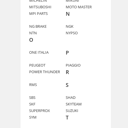
MICHELIN
MIKUNI
MITSUBOSHI
MOTO MASTER
N
MPI PARTS
NG BRAKE
NGK
NTN
NYPSO
O
P
ONE ITALIA
PEUGEOT
PIAGGIO
R
POWER THUNDER
S
RMS
SBS
SHAD
SKF
SKYTEAM
SUPERPROX
SUZUKI
T
SYM