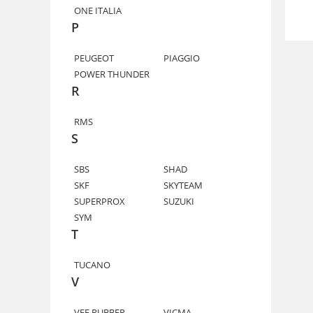
ONE ITALIA
P
PEUGEOT
PIAGGIO
POWER THUNDER
R
RMS
S
SBS
SHAD
SKF
SKYTEAM
SUPERPROX
SUZUKI
SYM
T
TUCANO
V
VEE RUBBER
VICMA