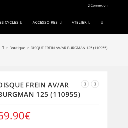
Connexion
Toggle
ES CYCLES
ACCESSOIRES
ATELIER
website
>
Boutique
>
DISQUE FREIN AV/AR BURGMAN 125 (110955)
search
DISQUE FREIN AV/AR
BURGMAN 125 (110955)
69.90
€