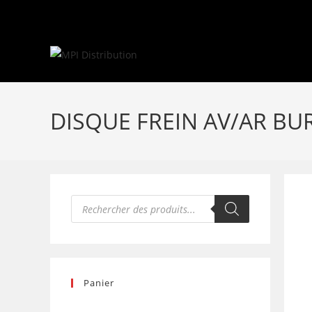
Skip
to
content
DISQUE FREIN AV/AR BU
Recherche
de
produits
Panier