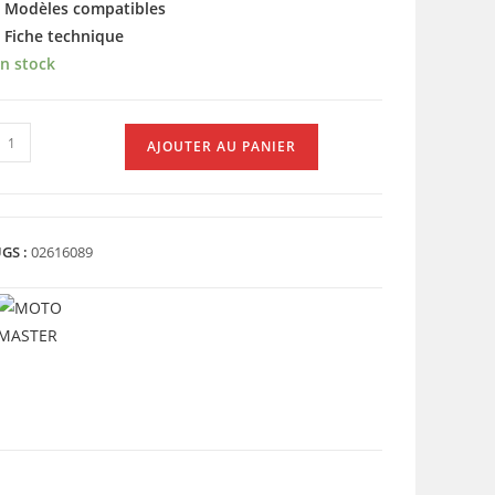
 Modèles compatibles
 Fiche technique
n stock
uantité
AJOUTER AU PANIER
e
ISQUE
REIN
V/AR
GS :
02616089
BURGMAN
25
110955)