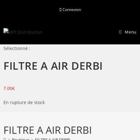
Skip
Connexion
to
content
Menu
Sélectionné :
FILTRE A AIR DERBI
7.00
€
En rupture de stock
FILTRE A AIR DERBI
>
Boutique
>
FILTRE A AIR DERBI