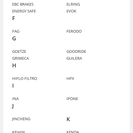
EBC BRAKES
ELRING
ENERGY SAFE
EVOK
F
FAG
FERODO
G
GOETZE
GOODRIDE
GRIMECA
GUILERA
H
HIFLO FILTRO
HPX
I
INA
IPONE
J
K
JINCHENG
KEIHIN
KENDA