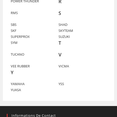
R
POWER THUNDER
S
RMS
SBS
SHAD
SKF
SKYTEAM
SUPERPROX
SUZUKI
T
SYM
V
TUCANO
VEE RUBBER
VICMA
Y
YAMAHA
YSS
YUASA
Informations De Contact