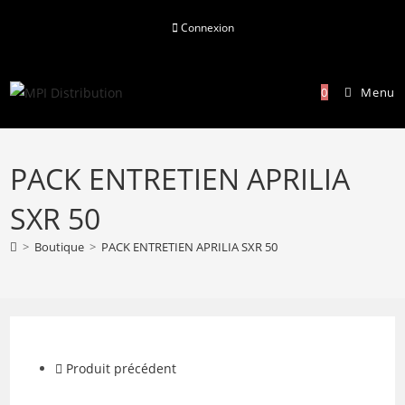
Skip
Connexion
to
content
0
Menu
PACK ENTRETIEN APRILIA
SXR 50
>
Boutique
>
PACK ENTRETIEN APRILIA SXR 50
Produit précédent