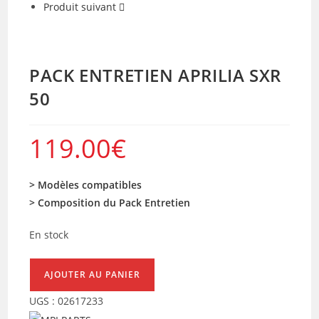
Produit suivant
PACK ENTRETIEN APRILIA SXR
50
119.00
€
> Modèles compatibles
> Composition du Pack Entretien
En stock
quantité
AJOUTER AU PANIER
de
UGS :
02617233
PACK