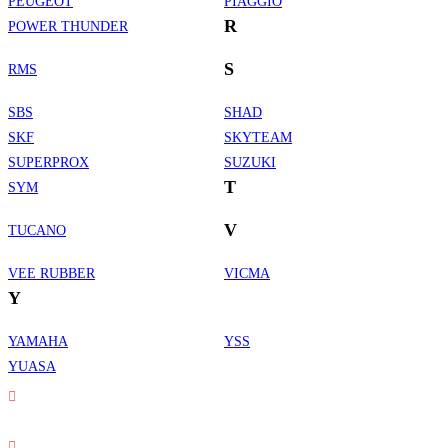
PEUGEOT
PIAGGIO
R
POWER THUNDER
S
RMS
SBS
SHAD
SKF
SKYTEAM
SUPERPROX
SUZUKI
T
SYM
V
TUCANO
VEE RUBBER
VICMA
Y
YAMAHA
YSS
Informations de contact
YUASA
Adresse :
30 rue Erard - 75012 Paris