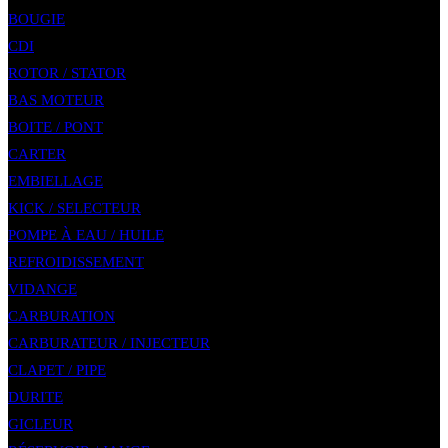
BOUGIE
CDI
ROTOR / STATOR
BAS MOTEUR
BOITE / PONT
CARTER
EMBIELLAGE
KICK / SELECTEUR
POMPE À EAU / HUILE
REFROIDISSEMENT
VIDANGE
CARBURATION
CARBURATEUR / INJECTEUR
CLAPET / PIPE
DURITE
GICLEUR