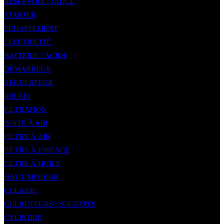
RÉSERVOIR / JAUGE
STARTER
ECHAPPEMENT
ELECTRICITÉ
BATTERIE / ACIDE
DÉMARREUR
RÉGULATEUR
RELAIS
FILTRATION
BOITE À AIR
FILTRE À AIR
FILTRE À ESSENCE
FILTRE À HUILE
HAUT MOTEUR
CULASSE
CULBUTEURS / SOUPAPES
CYLINDRE