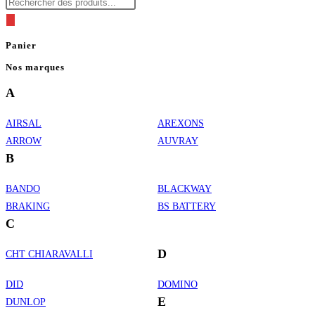
Recherche
de
produits
Panier
Nos marques
A
AIRSAL
AREXONS
ARROW
AUVRAY
B
BANDO
BLACKWAY
BRAKING
BS BATTERY
C
D
CHT CHIARAVALLI
DID
DOMINO
E
DUNLOP