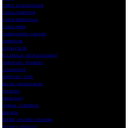
CÂBLE ACCELERATEUR
CÂBLE COMPTEUR
CÂBLE EMBRAYAGE
CÂBLE FREIN
CARROSSERIE / CHASSIS
COMPTEUR
CONTACTEUR
ÉCLAIRAGE / SIGNALISATION
AMPOULES / FUSIBLES
CLIGNOTANT
OPTIQUES / FEUX
RELAIS / RESISTANCES
FOURCHE
FREINAGE
CÂBLES / FLEXIBLES
DISQUES
ÉTRIER / MAITRE-CYLINDRE
LEVIERS / PÉDALES