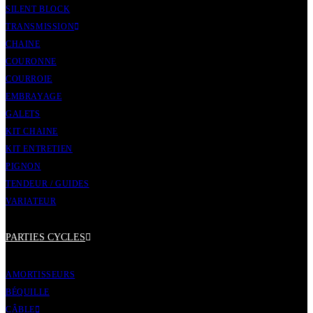
SILENT BLOCK
TRANSMISSION
CHAINE
COURONNE
COURROIE
EMBRAYAGE
GALETS
KIT CHAINE
KIT ENTRETIEN
PIGNON
TENDEUR / GUIDES
VARIATEUR
PARTIES CYCLES
AMORTISSEURS
BÉQUILLE
CÂBLE