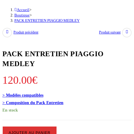
Accueil
>
Boutique
>
PACK ENTRETIEN PIAGGIO MEDLEY
Produit précédent
Produit suivant
PACK ENTRETIEN PIAGGIO
MEDLEY
120.00
€
> Modèles compatibles
> Composition du Pack Entretien
En stock
quantité
AJOUTER AU PANIER