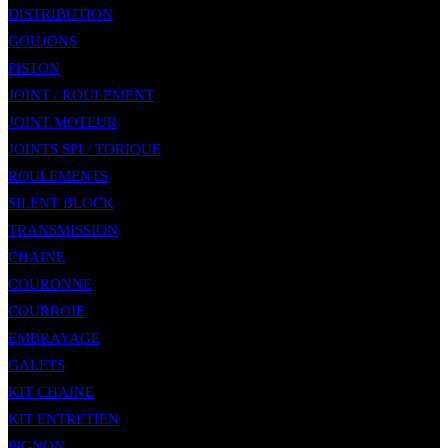
DISTRIBUTION
GOUJONS
PISTON
JOINT / ROULEMENT
JOINT MOTEUR
JOINTS SPI / TORIQUE
ROULEMENTS
SILENT BLOCK
TRANSMISSION
CHAINE
COURONNE
COURROIE
EMBRAYAGE
GALETS
KIT CHAINE
KIT ENTRETIEN
PIGNON