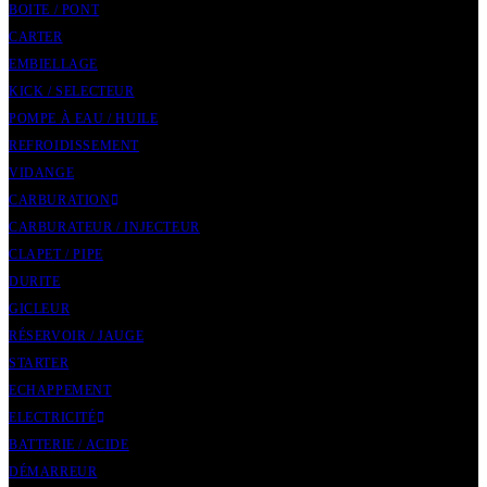
BOITE / PONT
CARTER
EMBIELLAGE
KICK / SELECTEUR
POMPE À EAU / HUILE
REFROIDISSEMENT
VIDANGE
CARBURATION
CARBURATEUR / INJECTEUR
CLAPET / PIPE
DURITE
GICLEUR
RÉSERVOIR / JAUGE
STARTER
ECHAPPEMENT
ELECTRICITÉ
BATTERIE / ACIDE
DÉMARREUR