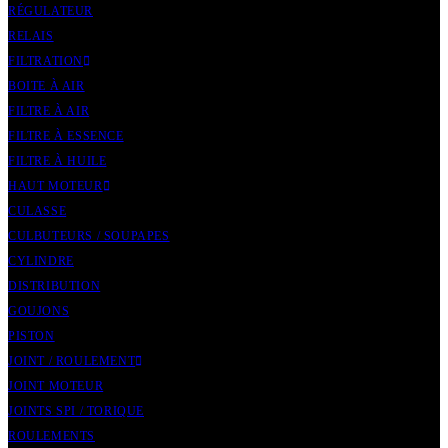
RÉGULATEUR
RELAIS
FILTRATION
BOITE À AIR
FILTRE À AIR
FILTRE À ESSENCE
FILTRE À HUILE
HAUT MOTEUR
CULASSE
CULBUTEURS / SOUPAPES
CYLINDRE
DISTRIBUTION
GOUJONS
PISTON
JOINT / ROULEMENT
JOINT MOTEUR
JOINTS SPI / TORIQUE
ROULEMENTS