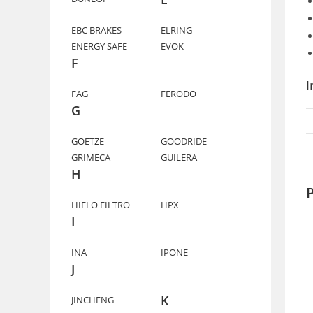
EBC BRAKES
ELRING
ENERGY SAFE
EVOK
F
I
FAG
FERODO
G
GOETZE
GOODRIDE
GRIMECA
GUILERA
H
P
HIFLO FILTRO
HPX
I
INA
IPONE
J
K
JINCHENG