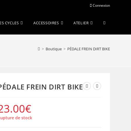
Connexion
Toggle
ES CYCLES
ACCESSOIRES
ATELIER
website
>
Boutique
>
PÉDALE FREIN DIRT BIKE
search
PÉDALE FREIN DIRT BIKE
23.00
€
upture de stock