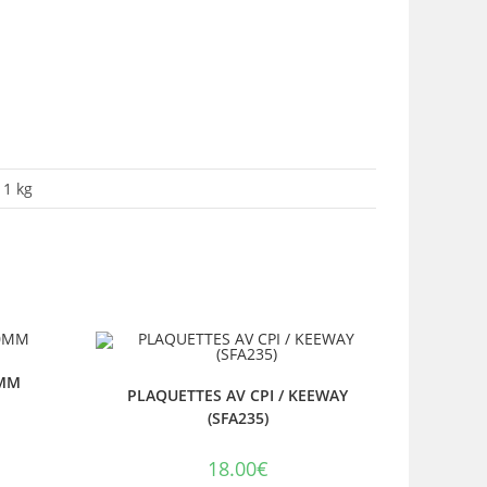
1 kg
0MM
PLAQUETTES AV CPI / KEEWAY
(SFA235)
18.00
€