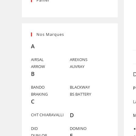
Panier
Nos Marques
A
AIRSAL
AREXONS
ARROW
AUVRAY
B
D
BANDO
BLACKWAY
P
BRAKING
BS BATTERY
C
L
D
CHT CHIARAVALLI
M
DID
DOMINO
E
DUNLOP