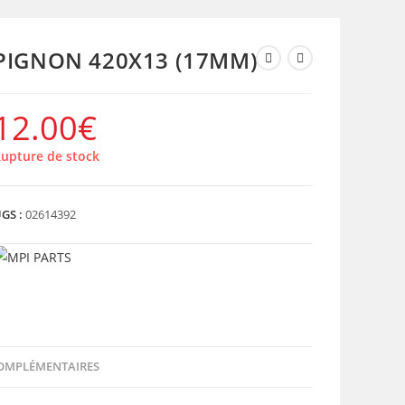
PIGNON 420X13 (17MM)
12.00
€
upture de stock
GS :
02614392
OMPLÉMENTAIRES