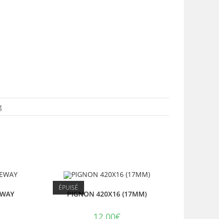
g
ÉPUISÉ
EWAY
PIGNON 420X16 (17MM)
12.00
€