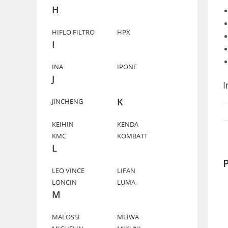
H
HIFLO FILTRO
HPX
I
INA
IPONE
J
I
K
JINCHENG
KEIHIN
KENDA
KMC
KOMBATT
L
P
LEO VINCE
LIFAN
LONCIN
LUMA
M
MALOSSI
MEIWA