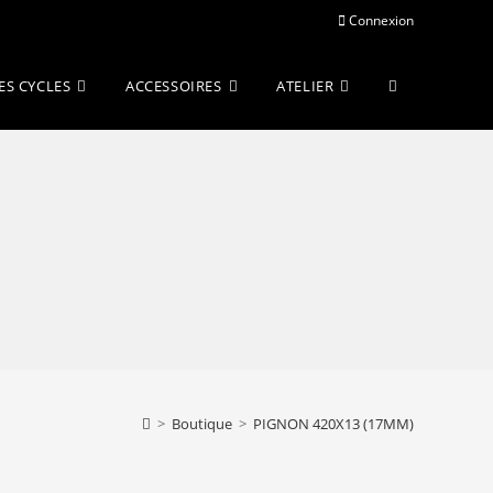
Connexion
Toggle
ES CYCLES
ACCESSOIRES
ATELIER
website
search
>
Boutique
>
PIGNON 420X13 (17MM)