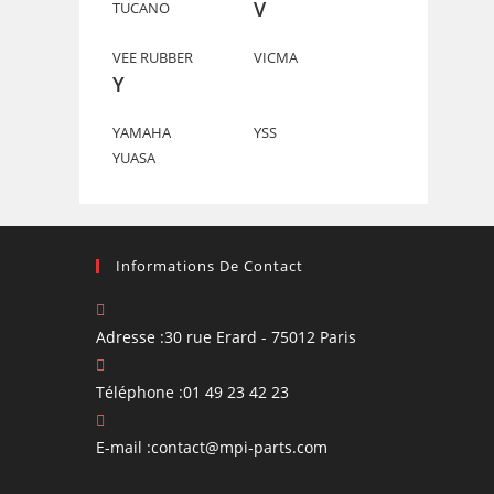
V
TUCANO
VEE RUBBER
VICMA
Y
YAMAHA
YSS
YUASA
Informations De Contact
Adresse :
30 rue Erard - 75012 Paris
Téléphone :
01 49 23 42 23
S’ouvre
E-mail :
contact@mpi-parts.com
dans