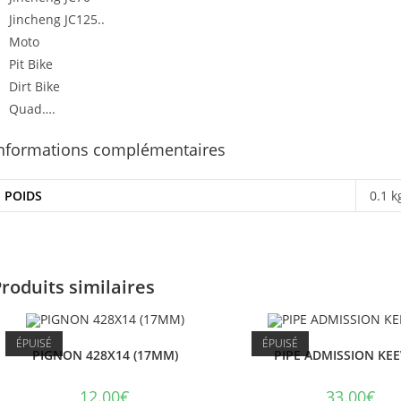
Jincheng JC125..
Moto
Pit Bike
Dirt Bike
Quad….
nformations complémentaires
POIDS
0.1 k
roduits similaires
ÉPUISÉ
ÉPUISÉ
PIGNON 428X14 (17MM)
PIPE ADMISSION KE
12.00
€
33.00
€