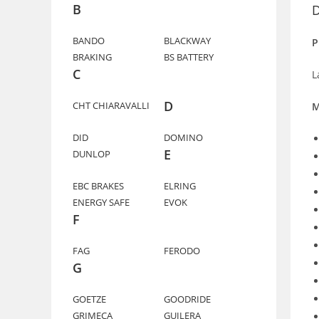
B
D
BANDO
BLACKWAY
P
BRAKING
BS BATTERY
C
L
D
CHT CHIARAVALLI
M
DID
DOMINO
E
DUNLOP
EBC BRAKES
ELRING
ENERGY SAFE
EVOK
F
FAG
FERODO
G
GOETZE
GOODRIDE
GRIMECA
GUILERA