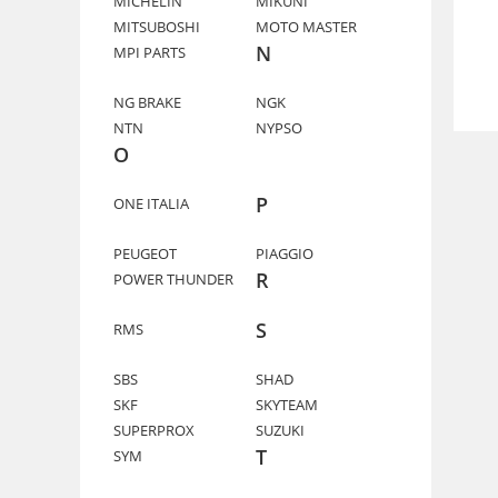
MICHELIN
MIKUNI
MITSUBOSHI
MOTO MASTER
N
MPI PARTS
NG BRAKE
NGK
NTN
NYPSO
O
P
ONE ITALIA
PEUGEOT
PIAGGIO
R
POWER THUNDER
S
RMS
SBS
SHAD
SKF
SKYTEAM
SUPERPROX
SUZUKI
T
SYM