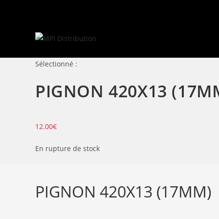
Skip
to
content
Sélectionné :
PIGNON 420X13 (17M
12.00
€
En rupture de stock
PIGNON 420X13 (17MM)