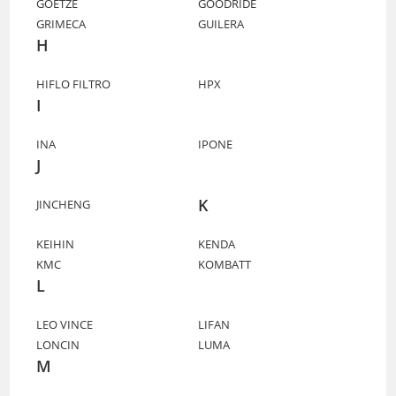
GOETZE
GOODRIDE
GRIMECA
GUILERA
H
HIFLO FILTRO
HPX
I
INA
IPONE
J
K
JINCHENG
KEIHIN
KENDA
KMC
KOMBATT
L
LEO VINCE
LIFAN
LONCIN
LUMA
M