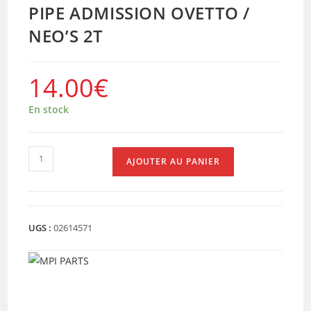
PIPE ADMISSION OVETTO /
NEO’S 2T
14.00
€
En stock
quantité
AJOUTER AU PANIER
de
PIPE
ADMISSION
OVETTO
UGS :
02614571
/
NEO'S
2T