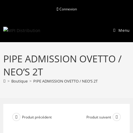
Skip
Connexion
to
content
Menu
PIPE ADMISSION OVETTO /
NEO’S 2T
>
Boutique
>
PIPE ADMISSION OVETTO / NEO’S 2T
Produit précédent
Produit suivant