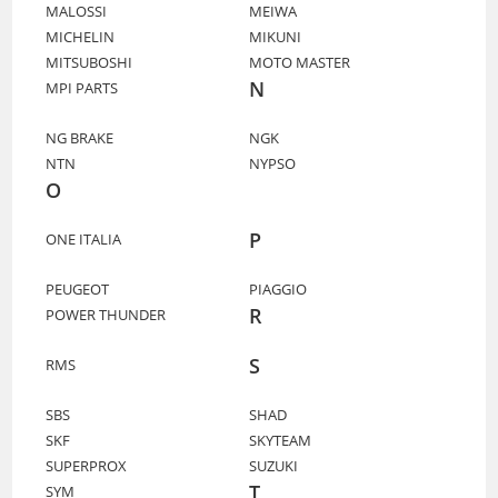
MALOSSI
MEIWA
MICHELIN
MIKUNI
MITSUBOSHI
MOTO MASTER
N
MPI PARTS
NG BRAKE
NGK
NTN
NYPSO
O
P
ONE ITALIA
PEUGEOT
PIAGGIO
R
POWER THUNDER
S
RMS
SBS
SHAD
SKF
SKYTEAM
SUPERPROX
SUZUKI
T
SYM