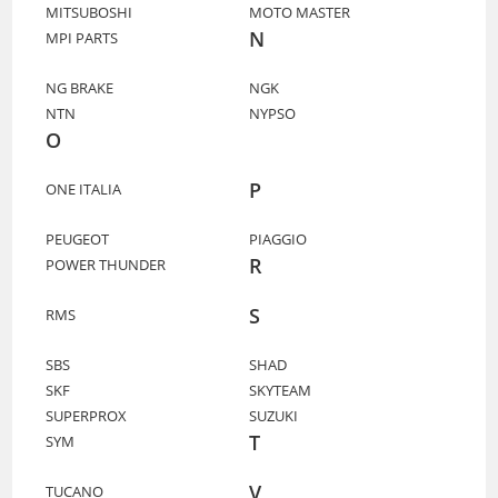
MITSUBOSHI
MOTO MASTER
N
MPI PARTS
NG BRAKE
NGK
NTN
NYPSO
O
P
ONE ITALIA
PEUGEOT
PIAGGIO
R
POWER THUNDER
S
RMS
SBS
SHAD
SKF
SKYTEAM
SUPERPROX
SUZUKI
T
SYM
V
TUCANO