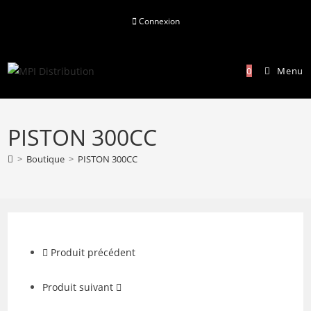
Skip
Connexion
to
content
0
Menu
PISTON 300CC
>
Boutique
>
PISTON 300CC
Produit précédent
Produit suivant