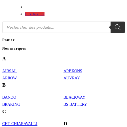
Lire la suite
Recherche
de
produits
Panier
Nos marques
A
AIRSAL
AREXONS
ARROW
AUVRAY
B
BANDO
BLACKWAY
BRAKING
BS BATTERY
C
D
CHT CHIARAVALLI