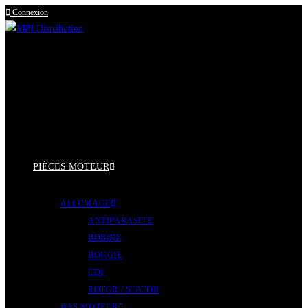
Connexion
Skip
to
content
PIÈCES MOTEUR
ALLUMAGE
ANTIPARASITE
BOBINE
BOUGIE
CDI
ROTOR / STATOR
BAS MOTEUR