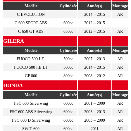
Modèle
Cylindrée
Année(s)
Montage
C EVOLUTION
2014 – 2015
AR
C 600 SPORT ABS
600cc
2012 – 2015
C 650 GT ABS
650cc
2012 – 2015
AR
GILERA
Modèle
Cylindrée
Année(s)
Montage
FUOCO 500 I.E.
500cc
2007 – 2013
AR
FUOCO 500 I.E LT
500cc
2014 – 2015
AR
GP 800
800cc
2008 – 2012
AR
HONDA
Modèle
Cylindrée
Année(s)
Montage
FSC 600 Silverwing
600cc
2001 – 2009
AR
FSC 600 ABS Silverwing
600cc
2003 – 2013
AR
FSC 600 D Silverwing
600cc
2003 – 2009
AR
SW-T 600
600cc
2011
AR