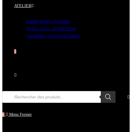
ATELIER
LUBRIFIANTS / FLUIDES
OUTILLAGES / ENTRETIENS
VISSERIES / QUINCAILLERIES
0
Toggle
Recherche
de
website
produits
0
Menu
Fermer
search