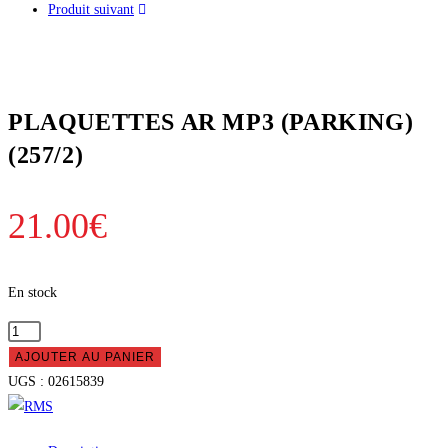
Produit suivant
PLAQUETTES AR MP3 (PARKING)
(257/2)
21.00
€
En stock
quantité
de
AJOUTER AU PANIER
PLAQUETTES
UGS :
02615839
AR
MP3