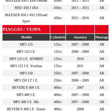
MAXXER 450 I 4X4 Onroad
450cc
2012 – 2015
AR
MXU 450 I 4X4
450cc
2013 – 2015
AR
MAXXER 450 I 4X2 Offroad
450cc
2015 – 2016
AR
Sport
PIAGGIO / VESPA
Modèle
Cylindrée
Année(s)
Montage
MP3 125
125cc
2007 – 2008
AR
MP3 125 I.E.
125cc
2008 – 2009
AR
MP3 125 I.E. HYBRID
125cc
2010
AR
MP3 125 I.E. Yourban
125cc
2011
AR
MP3 250
250cc
2007 – 2008
AR
MP3 250 LT I.E.
250cc
2008 – 2009
AR
BEVERLY 400 I.E.
400cc
2007
AR
MP3 400 I.E.
400cc
2007 – 2008
AR
MP3 400 I.E. Mic
400cc
2007 – 2008
AR
BEVERLY 400 I.E. Tourer
400cc
2008
AR