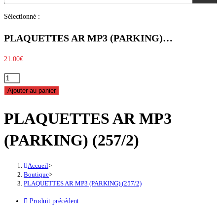
produits
Sélectionné :
PLAQUETTES AR MP3 (PARKING)…
21.00
€
quantité
de
Ajouter au panier
PLAQUETTES
PLAQUETTES AR MP3
AR
MP3
(PARKING) (257/2)
(PARKING)
(257/2)
Accueil
>
Boutique
>
PLAQUETTES AR MP3 (PARKING) (257/2)
Produit précédent