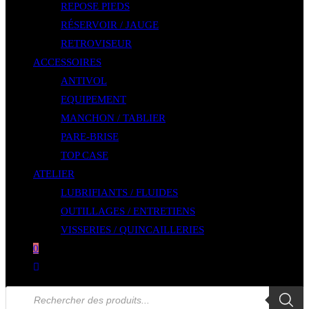
REPOSE PIEDS
RÉSERVOIR / JAUGE
RETROVISEUR
ACCESSOIRES
ANTIVOL
EQUIPEMENT
MANCHON / TABLIER
PARE-BRISE
TOP CASE
ATELIER
LUBRIFIANTS / FLUIDES
OUTILLAGES / ENTRETIENS
VISSERIES / QUINCAILLERIES
0
Toggle
website
Recherche
de
search