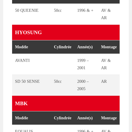
50 QUEENIE
50cc
1996 & +
AV &
AR
HYOSUNG
Modèle
Cylindrée
Année(s)
Montage
AVANTI
1999 –
AV &
2001
AR
SD 50 SENSE
50cc
2000 –
AR
2005
MBK
Modèle
Cylindrée
Année(s)
Montage
EQUALIS
1996 & +
AV &