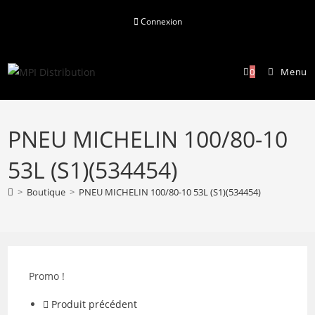
Skip
Connexion
to
content
0
Menu
PNEU MICHELIN 100/80-10
53L (S1)(534454)
>
Boutique
>
PNEU MICHELIN 100/80-10 53L (S1)(534454)
Promo !
Produit précédent