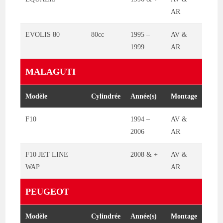
AR
EVOLIS 80
80cc
1995 –
AV &
1999
AR
MALAGUTI
Modèle
Cylindrée
Année(s)
Montage
F10
1994 –
AV &
2006
AR
F10 JET LINE
2008 & +
AV &
WAP
AR
PEUGEOT
Modèle
Cylindrée
Année(s)
Montage