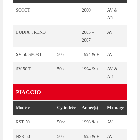
SCOOT
2000
AV &
AR
LUDIX TREND
2005 –
AV
2007
SV 50 SPORT
50cc
1994 & +
AV
SV 50 T
50cc
1994 & +
AV &
AR
PIAGGIO
Modèle
Cylindrée
Année(s)
Montage
RST 50
50cc
1996 & +
AV
NSR 50
50cc
1995 & +
AV