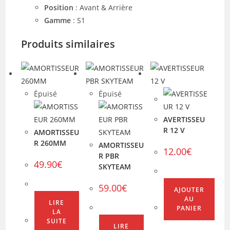
Position
: Avant & Arrière
Gamme
: S1
Produits similaires
Épuisé
Épuisé
AVERTISSEU
R 12 V
AMORTISSEU
R 260MM
AMORTISSEU
12.00
€
R PBR
49.90
€
SKYTEAM
59.00
€
AJOUTER
AU
LIRE
PANIER
LA
SUITE
LIRE