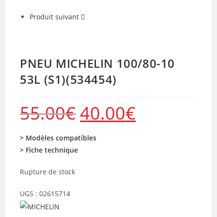
Produit suivant
PNEU MICHELIN 100/80-10
53L (S1)(534454)
55.00
€
40.00
€
Le
Le
prix
prix
initial
actuel
était :
est :
55.00€.
40.00€.
> Modèles compatibles
> Fiche technique
Rupture de stock
UGS :
02615714