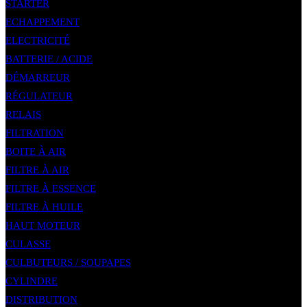
STARTER
ECHAPPEMENT
ELECTRICITÉ
BATTERIE / ACIDE
DÉMARREUR
RÉGULATEUR
RELAIS
FILTRATION
BOITE À AIR
FILTRE À AIR
FILTRE À ESSENCE
FILTRE À HUILE
HAUT MOTEUR
CULASSE
CULBUTEURS / SOUPAPES
CYLINDRE
DISTRIBUTION