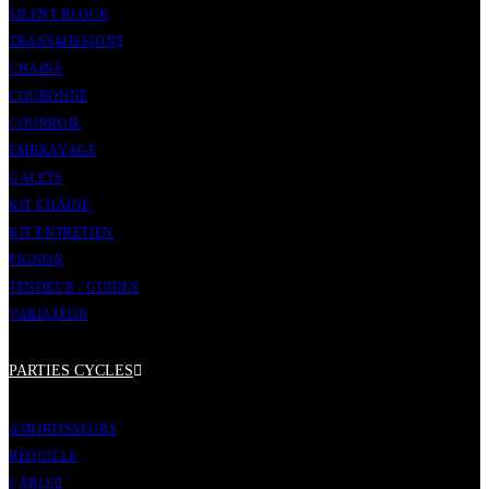
SILENT BLOCK
TRANSMISSION
CHAINE
COURONNE
COURROIE
EMBRAYAGE
GALETS
KIT CHAINE
KIT ENTRETIEN
PIGNON
TENDEUR / GUIDES
VARIATEUR
PARTIES CYCLES
AMORTISSEURS
BÉQUILLE
CÂBLE