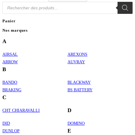
Recherche
de
produits
Panier
Nos marques
A
AIRSAL
AREXONS
ARROW
AUVRAY
B
BANDO
BLACKWAY
BRAKING
BS BATTERY
C
D
CHT CHIARAVALLI
DID
DOMINO
E
DUNLOP