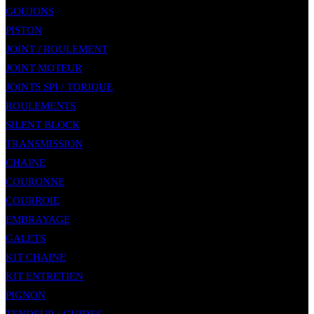
GOUJONS
PISTON
JOINT / ROULEMENT
JOINT MOTEUR
JOINTS SPI / TORIQUE
ROULEMENTS
SILENT BLOCK
TRANSMISSION
CHAINE
COURONNE
COURROIE
EMBRAYAGE
GALETS
KIT CHAINE
KIT ENTRETIEN
PIGNON