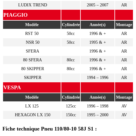
LUDIX TREND
2005 – 2007
AR
PIAGGIO
Modèle
Cylindrée
Année(s)
Montage
RST 50
50cc
1996 & +
AR
NSR 50
50cc
1995 & +
AR
SFERA
1996 & +
AR
80 SFERA
80cc
1996 & +
AR
80 SKIPPER
80cc
1996 & +
AR
SKIPPER
1994 – 1996
AR
VESPA
Modèle
Cylindrée
Année(s)
Montage
LX 125
125cc
1996 – 1998
AV
HEXAGON LX 150
150cc
1995 – 2000
AV
Fiche technique Pneu 110/80-10 58J S1 :