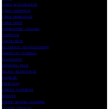
CÂBLE ACCELERATEUR
CÂBLE COMPTEUR
CÂBLE EMBRAYAGE
CÂBLE FREIN
CARROSSERIE / CHASSIS
COMPTEUR
CONTACTEUR
ÉCLAIRAGE / SIGNALISATION
AMPOULES / FUSIBLES
CLIGNOTANT
OPTIQUES / FEUX
RELAIS / RESISTANCES
FOURCHE
FREINAGE
CÂBLES / FLEXIBLES
DISQUES
ÉTRIER / MAITRE-CYLINDRE
LEVIERS / PÉDALES