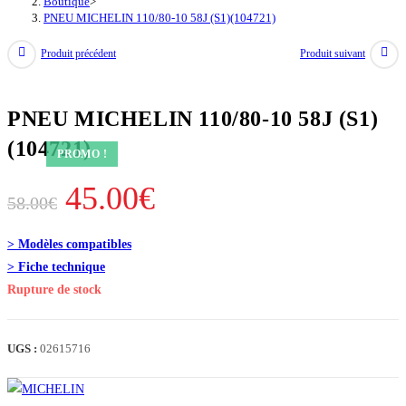
Boutique
>
PNEU MICHELIN 110/80-10 58J (S1)(104721)
Produit précédent
Produit suivant
PNEU MICHELIN 110/80-10 58J (S1)
(104721)
PROMO !
Le
Le
45.00
€
58.00
€
prix
prix
> Modèles compatibles
initial
actuel
> Fiche technique
était :
est :
Rupture de stock
58.00€.
45.00€.
UGS :
02615716