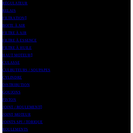
RÉGULATEUR
RELAIS
FILTRATION
BOITE À AIR
FILTRE À AIR
FILTRE À ESSENCE
FILTRE À HUILE
HAUT MOTEUR
CULASSE
CULBUTEURS / SOUPAPES
CYLINDRE
DISTRIBUTION
GOUJONS
PISTON
JOINT / ROULEMENT
JOINT MOTEUR
JOINTS SPI / TORIQUE
ROULEMENTS