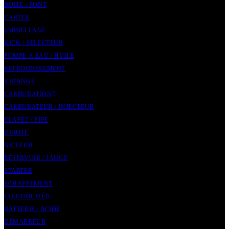
BOITE / PONT
CARTER
EMBIELLAGE
KICK / SELECTEUR
POMPE À EAU / HUILE
REFROIDISSEMENT
VIDANGE
CARBURATION
CARBURATEUR / INJECTEUR
CLAPET / PIPE
DURITE
GICLEUR
RÉSERVOIR / JAUGE
STARTER
ECHAPPEMENT
ELECTRICITÉ
BATTERIE / ACIDE
DÉMARREUR