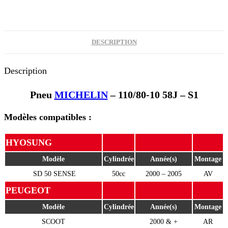
DESCRIPTION
Description
Pneu
MICHELIN
– 110/80-10 58J – S1
Modèles compatibles :
HYOSUNG
Modèle
Cylindrée
Année(s)
Montage
SD 50 SENSE
50cc
2000 – 2005
AV
PEUGEOT
Modèle
Cylindrée
Année(s)
Montage
SCOOT
2000 & +
AR