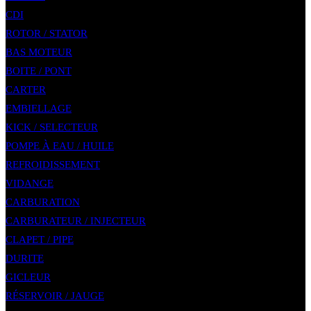
CDI
ROTOR / STATOR
BAS MOTEUR
BOITE / PONT
CARTER
EMBIELLAGE
KICK / SELECTEUR
POMPE À EAU / HUILE
REFROIDISSEMENT
VIDANGE
CARBURATION
CARBURATEUR / INJECTEUR
CLAPET / PIPE
DURITE
GICLEUR
RÉSERVOIR / JAUGE