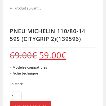
Produit suivant
PNEU MICHELIN 110/80-14
59S (CITYGRIP 2)(139596)
69.00
€
59.00
€
Le
Le
prix
prix
initial
actuel
était :
est :
69.00€.
59.00€.
> Modèles compatibles
> Fiche technique
En stock
quantité
de