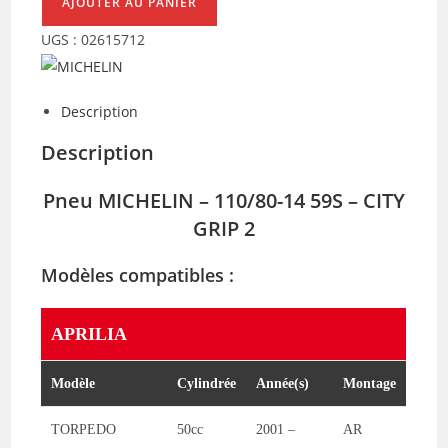
PNEU
AJOUTER AU PANIER
MICHELIN
UGS :
02615712
110/80-
14
59S
Description
(CITYGRIP
Description
2)
(139596)
Pneu
MICHELIN
– 110/80-14 59S – CITY
GRIP 2
Modèles compatibles :
APRILIA
Modèle
Cylindrée
Année(s)
Montage
TORPEDO
50cc
2001 –
AR