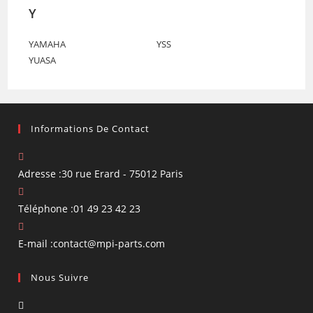
Y
YAMAHA
YSS
YUASA
Informations De Contact
Adresse :
30 rue Erard - 75012 Paris
Téléphone :
01 49 23 42 23
S’ouvre
E-mail :
contact@mpi-parts.com
dans
Nous Suivre
votre
application
S’ouvre