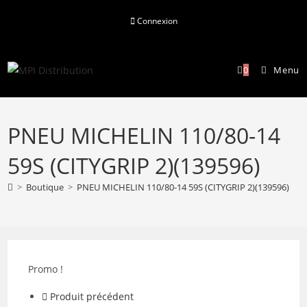
Skip
Connexion
to
content
0
Menu
PNEU MICHELIN 110/80-14
59S (CITYGRIP 2)(139596)
>
Boutique
>
PNEU MICHELIN 110/80-14 59S (CITYGRIP 2)(139596)
Promo !
Produit précédent