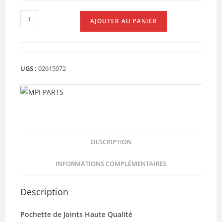
quantité
AJOUTER AU PANIER
de
POCHETTE
DE
JOINTS
UGS :
02615972
KYMCO
/
PEUGEOT
DESCRIPTION
INFORMATIONS COMPLÉMENTAIRES
Description
Pochette de Joints Haute Qualité