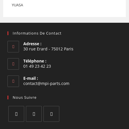
YUASA
Informations De Contact
Adresse :
30 rue Erard - 75012 Paris
Téléphone :
01 49 23 42 23
E-mail :
S’ouvre
contact@mpi-parts.com
dans
votre
Nous Suivre
application
S’ouvre
S’ouvre
S’ouvre