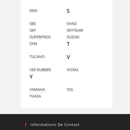
S
RMS
SBS
SHAD
SKF
SKYTEAM
SUPERPROX
SUZUKI
T
SYM
V
TUCANO
VEE RUBBER
VICMA
Y
YAMAHA
YSS
YUASA
Informations De Contact