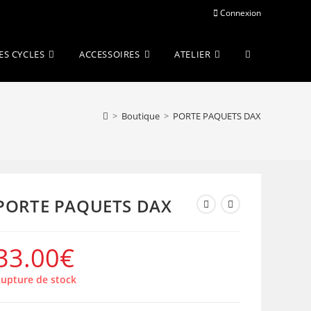
Connexion
Toggle
ES CYCLES
ACCESSOIRES
ATELIER
website
>
Boutique
>
PORTE PAQUETS DAX
search
PORTE PAQUETS DAX
33.00
€
upture de stock