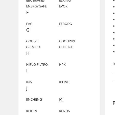
EBC BRAKES
ELRING
ENERGY SAFE
EVOK
F
FAG
FERODO
G
GOETZE
GOODRIDE
GRIMECA
GUILERA
H
I
HIFLO FILTRO
HPX
I
INA
IPONE
J
K
JINCHENG
P
KEIHIN
KENDA