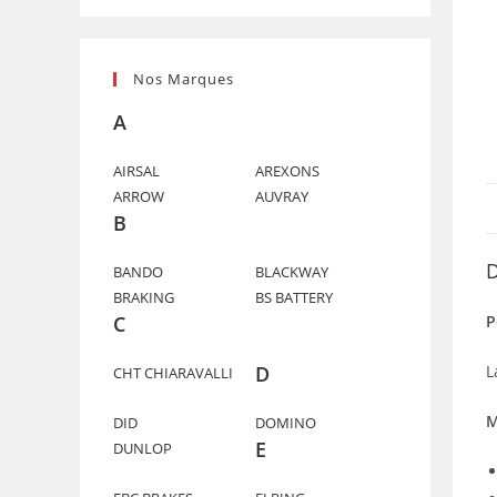
Nos Marques
A
AIRSAL
AREXONS
ARROW
AUVRAY
B
D
BANDO
BLACKWAY
BRAKING
BS BATTERY
P
C
L
D
CHT CHIARAVALLI
M
DID
DOMINO
E
DUNLOP