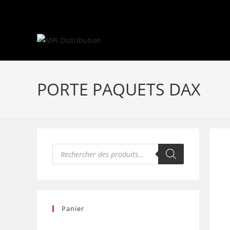
Skip
to
content
PORTE PAQUETS DAX
Recherche
de
produits
Panier