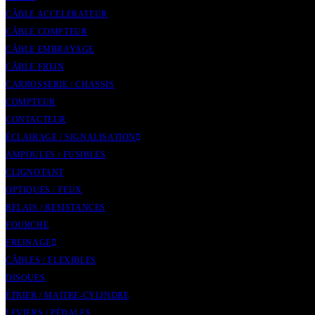
CÂBLE ACCELERATEUR
CÂBLE COMPTEUR
CÂBLE EMBRAYAGE
CÂBLE FREIN
CARROSSERIE / CHASSIS
COMPTEUR
CONTACTEUR
ÉCLAIRAGE / SIGNALISATION
AMPOULES / FUSIBLES
CLIGNOTANT
OPTIQUES / FEUX
RELAIS / RESISTANCES
FOURCHE
FREINAGE
CÂBLES / FLEXIBLES
DISQUES
ÉTRIER / MAITRE-CYLINDRE
LEVIERS / PÉDALES