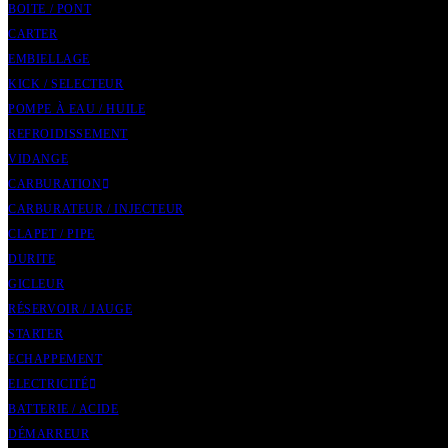
BOITE / PONT
CARTER
EMBIELLAGE
KICK / SELECTEUR
POMPE À EAU / HUILE
REFROIDISSEMENT
VIDANGE
CARBURATION
CARBURATEUR / INJECTEUR
CLAPET / PIPE
DURITE
GICLEUR
RÉSERVOIR / JAUGE
STARTER
ECHAPPEMENT
ELECTRICITÉ
BATTERIE / ACIDE
DÉMARREUR