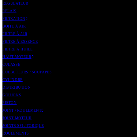
RÉGULATEUR
RELAIS
FILTRATION
BOITE À AIR
FILTRE À AIR
FILTRE À ESSENCE
FILTRE À HUILE
HAUT MOTEUR
CULASSE
CULBUTEURS / SOUPAPES
CYLINDRE
DISTRIBUTION
GOUJONS
PISTON
JOINT / ROULEMENT
JOINT MOTEUR
JOINTS SPI / TORIQUE
ROULEMENTS