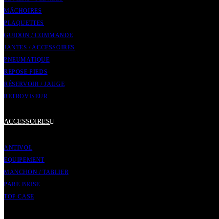
MÂCHOIRES
PLAQUETTES
GUIDON / COMMANDE
JANTES / ACCESSOIRES
PNEUMATIQUE
REPOSE PIEDS
RÉSERVOIR / JAUGE
RETROVISEUR
ACCESSOIRES
ANTIVOL
EQUIPEMENT
MANCHON / TABLIER
PARE-BRISE
TOP CASE