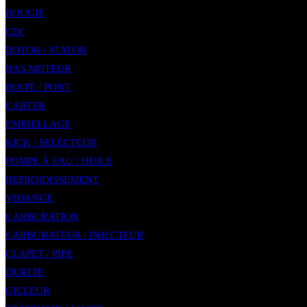
BOUGIE
CDI
ROTOR / STATOR
BAS MOTEUR
BOITE / PONT
CARTER
EMBIELLAGE
KICK / SELECTEUR
POMPE À EAU / HUILE
REFROIDISSEMENT
VIDANGE
CARBURATION
CARBURATEUR / INJECTEUR
CLAPET / PIPE
DURITE
GICLEUR