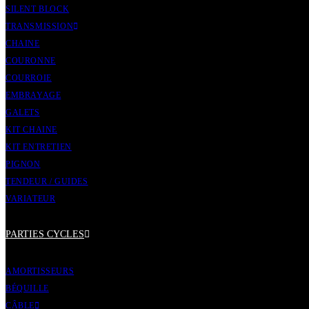
SILENT BLOCK
TRANSMISSION
CHAINE
COURONNE
COURROIE
EMBRAYAGE
GALETS
KIT CHAINE
KIT ENTRETIEN
PIGNON
TENDEUR / GUIDES
VARIATEUR
PARTIES CYCLES
AMORTISSEURS
BÉQUILLE
CÂBLE