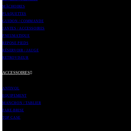
MÂCHOIRES
PLAQUETTES
GUIDON / COMMANDE
JANTES / ACCESSOIRES
PNEUMATIQUE
REPOSE PIEDS
RÉSERVOIR / JAUGE
RETROVISEUR
ACCESSOIRES
ANTIVOL
EQUIPEMENT
MANCHON / TABLIER
PARE-BRISE
TOP CASE