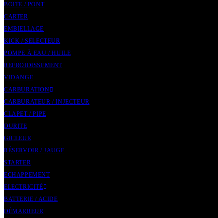
BOITE / PONT
CARTER
EMBIELLAGE
KICK / SELECTEUR
POMPE À EAU / HUILE
REFROIDISSEMENT
VIDANGE
CARBURATION
CARBURATEUR / INJECTEUR
CLAPET / PIPE
DURITE
GICLEUR
RÉSERVOIR / JAUGE
STARTER
ECHAPPEMENT
ELECTRICITÉ
BATTERIE / ACIDE
DÉMARREUR