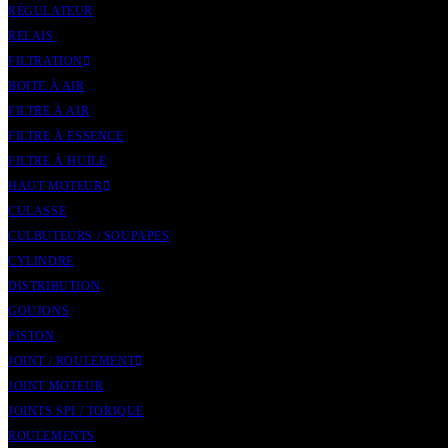
RÉGULATEUR
RELAIS
FILTRATION
BOITE À AIR
FILTRE À AIR
FILTRE À ESSENCE
FILTRE À HUILE
HAUT MOTEUR
CULASSE
CULBUTEURS / SOUPAPES
CYLINDRE
DISTRIBUTION
GOUJONS
PISTON
JOINT / ROULEMENT
JOINT MOTEUR
JOINTS SPI / TORIQUE
ROULEMENTS