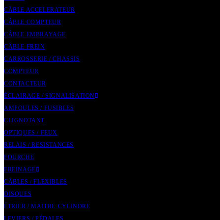
CÂBLE ACCELERATEUR
CÂBLE COMPTEUR
CÂBLE EMBRAYAGE
CÂBLE FREIN
CARROSSERIE / CHASSIS
COMPTEUR
CONTACTEUR
ÉCLAIRAGE / SIGNALISATION
AMPOULES / FUSIBLES
CLIGNOTANT
OPTIQUES / FEUX
RELAIS / RESISTANCES
FOURCHE
FREINAGE
CÂBLES / FLEXIBLES
DISQUES
ÉTRIER / MAITRE-CYLINDRE
LEVIERS / PÉDALES