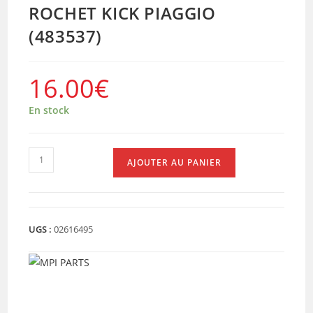
ROCHET KICK PIAGGIO
(483537)
16.00
€
En stock
quantité
AJOUTER AU PANIER
de
ROCHET
KICK
PIAGGIO
UGS :
02616495
(483537)