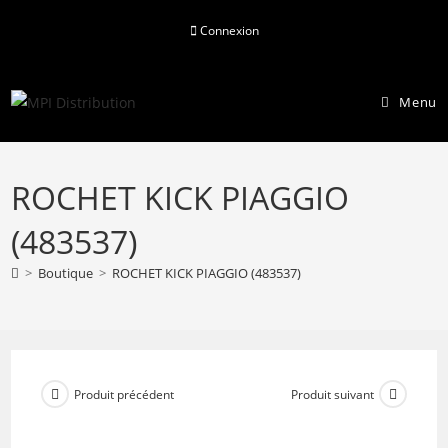
Skip
Connexion
to
content
Menu
ROCHET KICK PIAGGIO
(483537)
>
Boutique
>
ROCHET KICK PIAGGIO (483537)
Produit précédent
Produit suivant