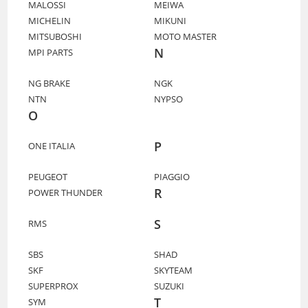
MALOSSI
MEIWA
MICHELIN
MIKUNI
MITSUBOSHI
MOTO MASTER
N
MPI PARTS
NG BRAKE
NGK
NTN
NYPSO
O
P
ONE ITALIA
PEUGEOT
PIAGGIO
R
POWER THUNDER
S
RMS
SBS
SHAD
SKF
SKYTEAM
SUPERPROX
SUZUKI
T
SYM