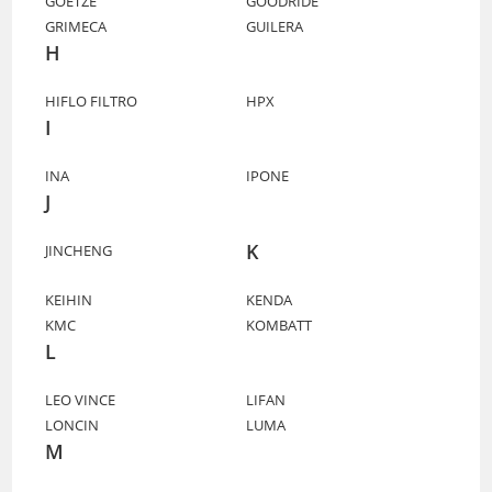
GOETZE
GOODRIDE
GRIMECA
GUILERA
H
HIFLO FILTRO
HPX
I
INA
IPONE
J
K
JINCHENG
KEIHIN
KENDA
KMC
KOMBATT
L
LEO VINCE
LIFAN
LONCIN
LUMA
M