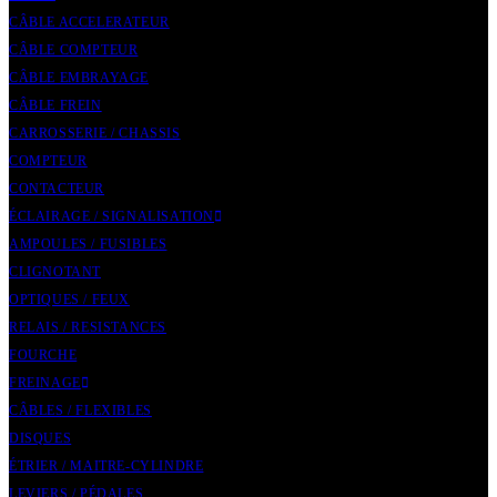
CÂBLE ACCELERATEUR
CÂBLE COMPTEUR
CÂBLE EMBRAYAGE
CÂBLE FREIN
CARROSSERIE / CHASSIS
COMPTEUR
CONTACTEUR
ÉCLAIRAGE / SIGNALISATION
AMPOULES / FUSIBLES
CLIGNOTANT
OPTIQUES / FEUX
RELAIS / RESISTANCES
FOURCHE
FREINAGE
CÂBLES / FLEXIBLES
DISQUES
ÉTRIER / MAITRE-CYLINDRE
LEVIERS / PÉDALES