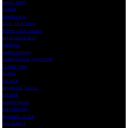
BOITE / PONT
CARTER
EMBIELLAGE
KICK / SELECTEUR
POMPE À EAU / HUILE
REFROIDISSEMENT
VIDANGE
CARBURATION
CARBURATEUR / INJECTEUR
CLAPET / PIPE
DURITE
GICLEUR
RÉSERVOIR / JAUGE
STARTER
ECHAPPEMENT
ELECTRICITÉ
BATTERIE / ACIDE
DÉMARREUR