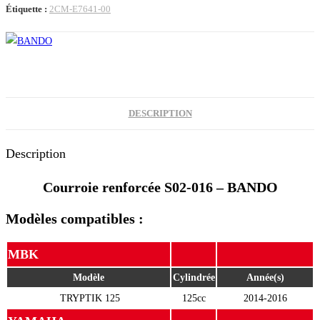
TRYPTIK
Étiquette :
2CM-E7641-00
14-
16
(S02-
016)
DESCRIPTION
Description
Courroie renforcée S02-016 – BANDO
Modèles compatibles :
MBK
Modèle
Cylindrée
Année(s)
TRYPTIK 125
125cc
2014-2016