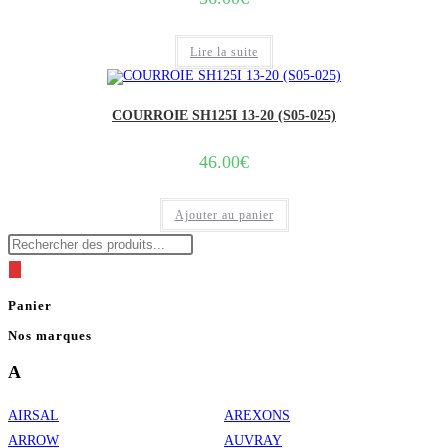
Lire la suite
COURROIE SH125I 13-20 (S05-025)
46.00
€
Ajouter au panier
Recherche
de
produits
Panier
Nos marques
A
AIRSAL
AREXONS
ARROW
AUVRAY