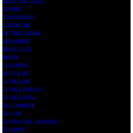
RÉSERVOIR / JAUGE
STARTER
ECHAPPEMENT
ELECTRICITÉ
BATTERIE / ACIDE
DÉMARREUR
RÉGULATEUR
RELAIS
FILTRATION
BOITE À AIR
FILTRE À AIR
FILTRE À ESSENCE
FILTRE À HUILE
HAUT MOTEUR
CULASSE
CULBUTEURS / SOUPAPES
CYLINDRE