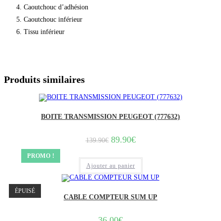
Caoutchouc d’adhésion
Caoutchouc inférieur
Tissu inférieur
Produits similaires
BOITE TRANSMISSION PEUGEOT (777632)
Le
Le
89.90
€
139.90
€
prix
prix
initial
actuel
PROMO !
était :
est :
Ajouter au panier
139.90€.
89.90€.
ÉPUISÉ
CABLE COMPTEUR SUM UP
36.00
€