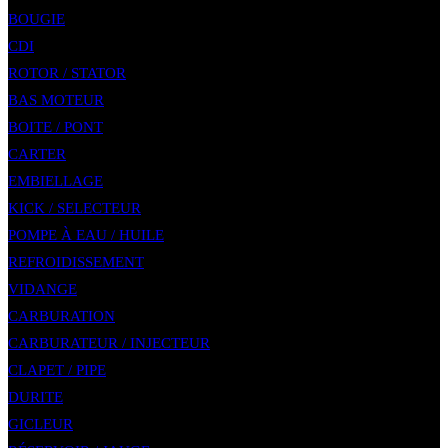
BOUGIE
CDI
ROTOR / STATOR
BAS MOTEUR
BOITE / PONT
CARTER
EMBIELLAGE
KICK / SELECTEUR
POMPE À EAU / HUILE
REFROIDISSEMENT
VIDANGE
CARBURATION
CARBURATEUR / INJECTEUR
CLAPET / PIPE
DURITE
GICLEUR