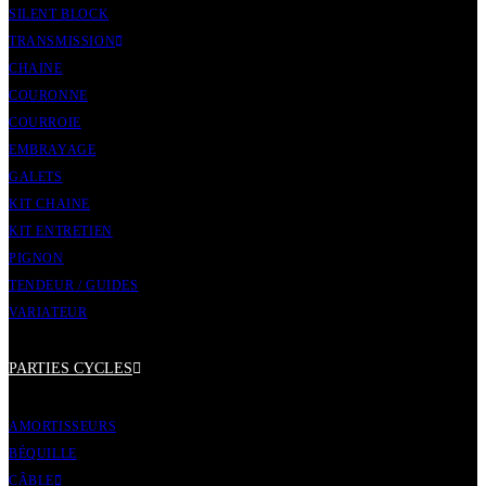
SILENT BLOCK
TRANSMISSION
CHAINE
COURONNE
COURROIE
EMBRAYAGE
GALETS
KIT CHAINE
KIT ENTRETIEN
PIGNON
TENDEUR / GUIDES
VARIATEUR
PARTIES CYCLES
AMORTISSEURS
BÉQUILLE
CÂBLE