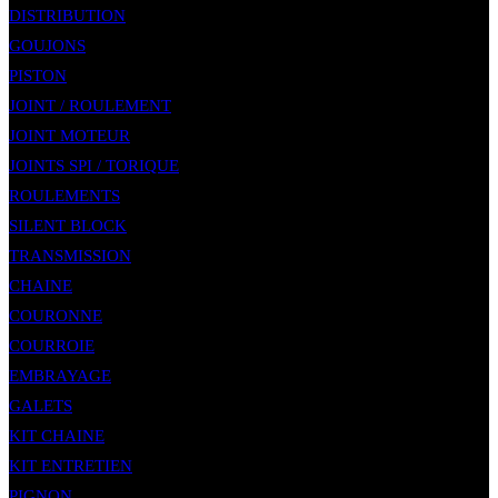
DISTRIBUTION
GOUJONS
PISTON
JOINT / ROULEMENT
JOINT MOTEUR
JOINTS SPI / TORIQUE
ROULEMENTS
SILENT BLOCK
TRANSMISSION
CHAINE
COURONNE
COURROIE
EMBRAYAGE
GALETS
KIT CHAINE
KIT ENTRETIEN
PIGNON