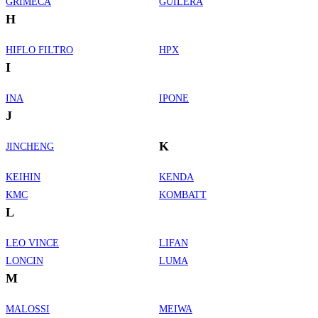
GRIMECA
GUILERA
H
HIFLO FILTRO
HPX
I
INA
IPONE
J
K
JINCHENG
KEIHIN
KENDA
KMC
KOMBATT
L
LEO VINCE
LIFAN
LONCIN
LUMA
M
MALOSSI
MEIWA