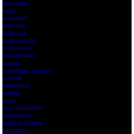
RÉGULATEUR
RELAIS
FILTRATION
BOITE À AIR
FILTRE À AIR
FILTRE À ESSENCE
FILTRE À HUILE
HAUT MOTEUR
CULASSE
CULBUTEURS / SOUPAPES
CYLINDRE
DISTRIBUTION
GOUJONS
PISTON
JOINT / ROULEMENT
JOINT MOTEUR
JOINTS SPI / TORIQUE
ROULEMENTS