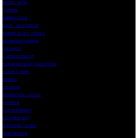
BOITE / PONT
CARTER
EMBIELLAGE
KICK / SELECTEUR
POMPE À EAU / HUILE
REFROIDISSEMENT
VIDANGE
CARBURATION
CARBURATEUR / INJECTEUR
CLAPET / PIPE
DURITE
GICLEUR
RÉSERVOIR / JAUGE
STARTER
ECHAPPEMENT
ELECTRICITÉ
BATTERIE / ACIDE
DÉMARREUR