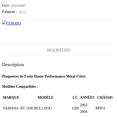
TMAX
UGS :
02616967
500
Étiquette :
A03A
08-
11
/
530
(252MF)
DESCRIPTION
Description
Plaquettes de Frein Haute Performance Métal Fritté
Modèles Compatibles :
MARQUE
MODÈLE
CC
ANNÉES
CHÂSSIS
2002-
YAMAHA
BT 1100 BULLDOG
1100
RP051
2004