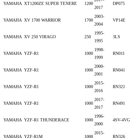
YAMAHA
XT1200ZE SUPER TENERE
1200
DP075
2017
2003-
YAMAHA
XV 1700 WARRIOR
1700
VP14E
2004
1995-
YAMAHA
XV 250 VIRAGO
250
3LS
1995
1998-
YAMAHA
YZF-R1
1000
RN011
1999
2000-
YAMAHA
YZF-R1
1000
RN041
2001
2015-
YAMAHA
YZF-R1
1000
RN321
2016
2017-
YAMAHA
YZF-R1
1000
RN491
2017
1996-
YAMAHA
YZF-R1 THUNDERACE
1000
4SV-4VG
2000
2015-
YAMAHA
YZF-R1M
1000
RN326