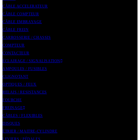
CÂBLE ACCELERATEUR
CÂBLE COMPTEUR
CÂBLE EMBRAYAGE
CÂBLE FREIN
CARROSSERIE / CHASSIS
COMPTEUR
CONTACTEUR
ÉCLAIRAGE / SIGNALISATION
AMPOULES / FUSIBLES
CLIGNOTANT
OPTIQUES / FEUX
RELAIS / RESISTANCES
FOURCHE
FREINAGE
CÂBLES / FLEXIBLES
DISQUES
ÉTRIER / MAITRE-CYLINDRE
LEVIERS / PÉDALES