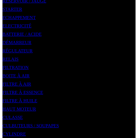
RÉSERVOIR / JAUGE
STARTER
ECHAPPEMENT
ELECTRICITÉ
BATTERIE / ACIDE
DÉMARREUR
RÉGULATEUR
RELAIS
FILTRATION
BOITE À AIR
FILTRE À AIR
FILTRE À ESSENCE
FILTRE À HUILE
HAUT MOTEUR
CULASSE
CULBUTEURS / SOUPAPES
CYLINDRE