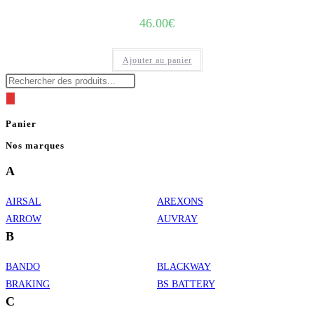
46.00
€
Ajouter au panier
Recherche
de
produits
Panier
Nos marques
A
AIRSAL
AREXONS
ARROW
AUVRAY
B
BANDO
BLACKWAY
BRAKING
BS BATTERY
C