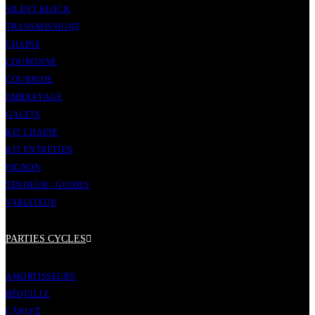
SILENT BLOCK
TRANSMISSION
CHAINE
COURONNE
COURROIE
EMBRAYAGE
GALETS
KIT CHAINE
KIT ENTRETIEN
PIGNON
TENDEUR / GUIDES
VARIATEUR
PARTIES CYCLES
AMORTISSEURS
BÉQUILLE
CÂBLE