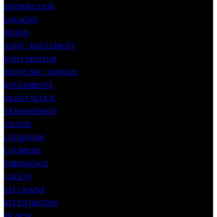
DISTRIBUTION
GOUJONS
PISTON
JOINT / ROULEMENT
JOINT MOTEUR
JOINTS SPI / TORIQUE
ROULEMENTS
SILENT BLOCK
TRANSMISSION
CHAINE
COURONNE
COURROIE
EMBRAYAGE
GALETS
KIT CHAINE
KIT ENTRETIEN
PIGNON