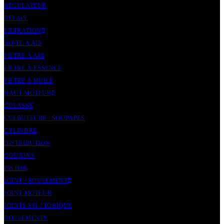
RÉGULATEUR
RELAIS
FILTRATION
BOITE À AIR
FILTRE À AIR
FILTRE À ESSENCE
FILTRE À HUILE
HAUT MOTEUR
CULASSE
CULBUTEURS / SOUPAPES
CYLINDRE
DISTRIBUTION
GOUJONS
PISTON
JOINT / ROULEMENT
JOINT MOTEUR
JOINTS SPI / TORIQUE
ROULEMENTS