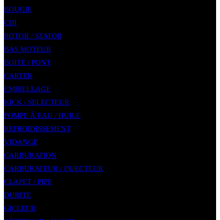
BOUGIE
CDI
ROTOR / STATOR
BAS MOTEUR
BOITE / PONT
CARTER
EMBIELLAGE
KICK / SELECTEUR
POMPE À EAU / HUILE
REFROIDISSEMENT
VIDANGE
CARBURATION
CARBURATEUR / INJECTEUR
CLAPET / PIPE
DURITE
GICLEUR