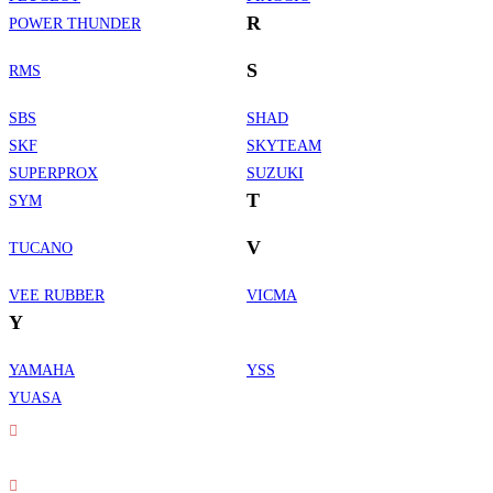
R
POWER THUNDER
S
RMS
SBS
SHAD
SKF
SKYTEAM
SUPERPROX
SUZUKI
T
SYM
V
TUCANO
VEE RUBBER
VICMA
Y
YAMAHA
YSS
Informations de contact
YUASA
Adresse :
30 rue Erard - 75012 Paris