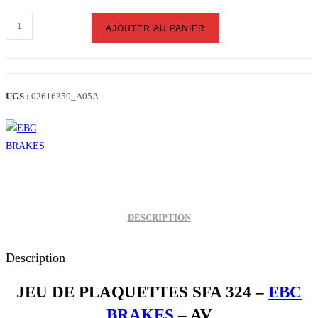
quantité
AJOUTER AU PANIER
de
PLAQUETTES
AV
SCARABEO
UGS :
02616350_A05A
/
LOOXOR
(SFA324)
DESCRIPTION
Description
JEU DE PLAQUETTES SFA 324 –
EBC
BRAKES
– AV