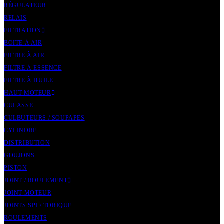
RÉGULATEUR
RELAIS
FILTRATION
BOITE À AIR
FILTRE À AIR
FILTRE À ESSENCE
FILTRE À HUILE
HAUT MOTEUR
CULASSE
CULBUTEURS / SOUPAPES
CYLINDRE
DISTRIBUTION
GOUJONS
PISTON
JOINT / ROULEMENT
JOINT MOTEUR
JOINTS SPI / TORIQUE
ROULEMENTS