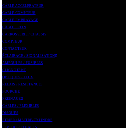
CÂBLE ACCELERATEUR
CÂBLE COMPTEUR
CÂBLE EMBRAYAGE
CÂBLE FREIN
CARROSSERIE / CHASSIS
COMPTEUR
CONTACTEUR
ÉCLAIRAGE / SIGNALISATION
AMPOULES / FUSIBLES
CLIGNOTANT
OPTIQUES / FEUX
RELAIS / RESISTANCES
FOURCHE
FREINAGE
CÂBLES / FLEXIBLES
DISQUES
ÉTRIER / MAITRE-CYLINDRE
LEVIERS / PÉDALES