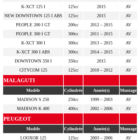
K-XCT 125 I
125cc
2015
AV
NEW DOWNTOWN 125 I ABS
125cc
2015
AV
PEOPLE 200 I GT
200cc
2012 – 2015
AV
PEOPLE 300 I GT
300cc
2011 – 2015
AV
K-XCT 300 I
300cc
2013 – 2015
AV
K-XCT 300 I ABS
300cc
2014 – 2015
AV
DOWNTOWN 350 I
350cc
2015
AV
CITYCOM 125
125cc
2010 – 2012
AV
MALAGUTI
Modèle
Cylindrée
Année(s)
Montage
MADISON S 250
250cc
1999 – 2003
AV
MADISON K 400
400cc
2002 – 2006
AV
PEUGEOT
Modèle
Cylindrée
Année(s)
Montage
LOOXOR 125
125cc
2003 – 2006
AV