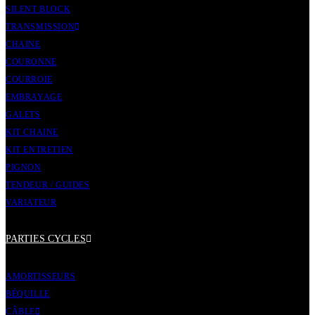
SILENT BLOCK
TRANSMISSION
CHAINE
COURONNE
COURROIE
EMBRAYAGE
GALETS
KIT CHAINE
KIT ENTRETIEN
PIGNON
TENDEUR / GUIDES
VARIATEUR
PARTIES CYCLES
AMORTISSEURS
BÉQUILLE
CÂBLE