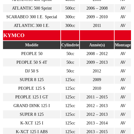
ATLANTIC 500 Sprint
500cc
2006 – 2008
AV
SCARABEO 300 I.E. Special
300cc
2009 – 2010
AV
ATLANTIC 300 I.E.
300cc
2011
AV
KYMCO
Modèle
Cylindrée
Année(s)
Montage
PEOPLE 50
50cc
2008 – 2012
AV
PEOPLE 50 S 4T
50cc
2009 – 2013
AV
DJ 50 S
50cc
2012
AV
SUPER 8 125
125cc
2009
AV
PEOPLE 125 S
125cc
2010
AV
PEOPLE 125 I GT
125cc
2011 – 2015
AV
GRAND DINK 125 I
125cc
2012 – 2013
AV
SUPER 8 125
125cc
2012 – 2013
AV
K-XCT 125 I
125cc
2013 – 2014
AV
K-XCT 125 I ABS
125cc
2013 – 2015
AV