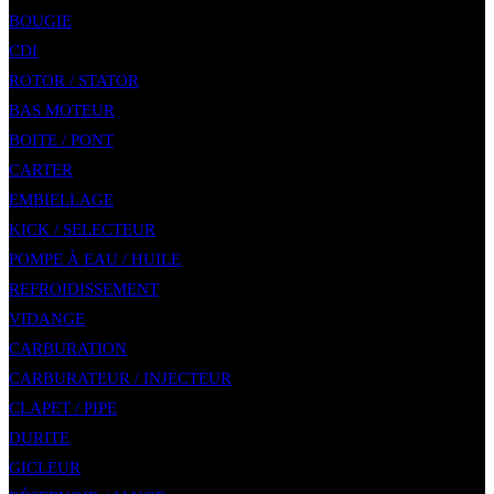
BOUGIE
CDI
ROTOR / STATOR
BAS MOTEUR
BOITE / PONT
CARTER
EMBIELLAGE
KICK / SELECTEUR
POMPE À EAU / HUILE
REFROIDISSEMENT
VIDANGE
CARBURATION
CARBURATEUR / INJECTEUR
CLAPET / PIPE
DURITE
GICLEUR