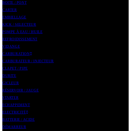
BOITE / PONT
CARTER
EMBIELLAGE
KICK / SELECTEUR
POMPE À EAU / HUILE
REFROIDISSEMENT
VIDANGE
CARBURATION
CARBURATEUR / INJECTEUR
CLAPET / PIPE
DURITE
GICLEUR
RÉSERVOIR / JAUGE
STARTER
ECHAPPEMENT
ELECTRICITÉ
BATTERIE / ACIDE
DÉMARREUR