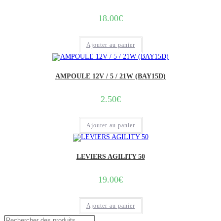
18.00
€
Ajouter au panier
AMPOULE 12V / 5 / 21W (BAY15D)
2.50
€
Ajouter au panier
LEVIERS AGILITY 50
19.00
€
Ajouter au panier
Recherche