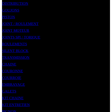
DISTRIBUTION
GOUJONS
PISTON
JOINT / ROULEMENT
JOINT MOTEUR
JOINTS SPI / TORIQUE
ROULEMENTS
SILENT BLOCK
TRANSMISSION
CHAINE
COURONNE
COURROIE
EMBRAYAGE
GALETS
KIT CHAINE
KIT ENTRETIEN
PIGNON