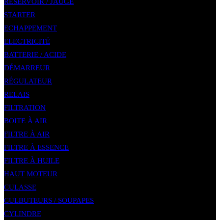
RÉSERVOIR / JAUGE
STARTER
ECHAPPEMENT
ELECTRICITÉ
BATTERIE / ACIDE
DÉMARREUR
RÉGULATEUR
RELAIS
FILTRATION
BOITE À AIR
FILTRE À AIR
FILTRE À ESSENCE
FILTRE À HUILE
HAUT MOTEUR
CULASSE
CULBUTEURS / SOUPAPES
CYLINDRE