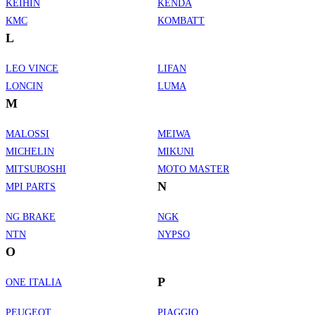
KEIHIN
KENDA
KMC
KOMBATT
L
LEO VINCE
LIFAN
LONCIN
LUMA
M
MALOSSI
MEIWA
MICHELIN
MIKUNI
MITSUBOSHI
MOTO MASTER
N
MPI PARTS
NG BRAKE
NGK
NTN
NYPSO
O
P
ONE ITALIA
PEUGEOT
PIAGGIO