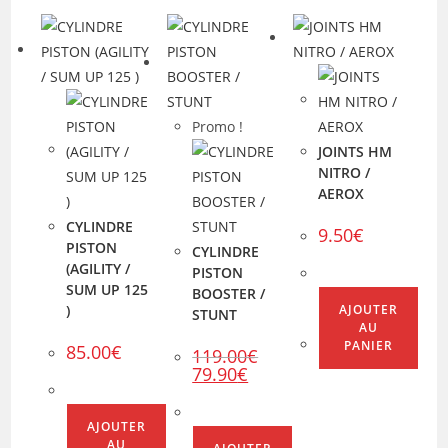
Promo !
JOINTS HM
NITRO /
AEROX
CYLINDRE
9.50
€
PISTON
CYLINDRE
(AGILITY /
PISTON
SUM UP 125
BOOSTER /
)
AJOUTER
STUNT
AU
PANIER
85.00
€
119.00
€
Le
Le
79.90
€
prix
prix
initial
actuel
était :
est :
119.00€.
79.90€.
AJOUTER
AU