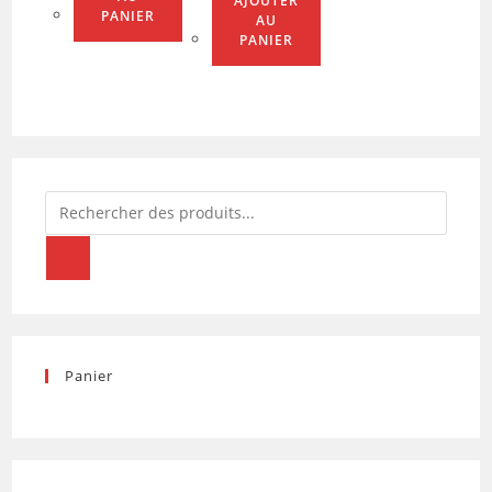
AJOUTER
PANIER
AU
PANIER
Recherche
de
produits
Panier