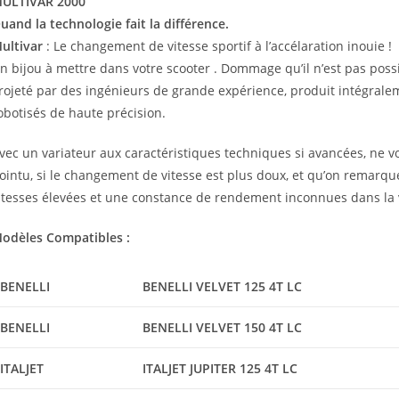
ULTIVAR 2000
uand la technologie fait la différence.
ultivar
: Le changement de vitesse sportif à l’accélaration inouie !
n bijou à mettre dans votre scooter . Dommage qu’il n’est pas possibl
rojeté par des ingénieurs de grande expérience, produit intégrale
obotisés de haute précision.
vec un variateur aux caractéristiques techniques si avancées, ne v
ointu, si le changement de vitesse est plus doux, et qu’on remarq
itesses élevées et une constance de rendement inconnues dans la 
odèles Compatibles :
BENELLI
BENELLI VELVET 125 4T LC
BENELLI
BENELLI VELVET 150 4T LC
ITALJET
ITALJET JUPITER 125 4T LC