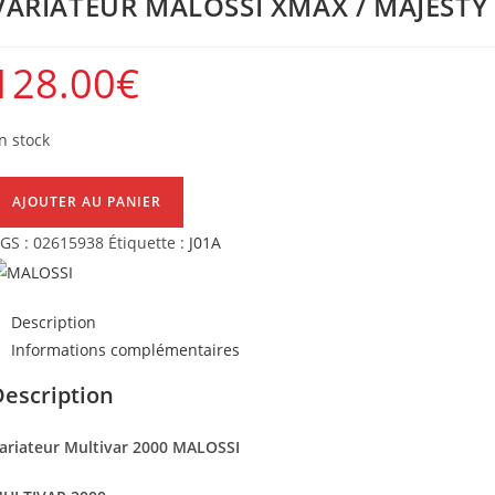
VARIATEUR MALOSSI XMAX / MAJESTY 
128.00
€
n stock
uantité
AJOUTER AU PANIER
e
GS :
02615938
Étiquette :
J01A
ARIATEUR
ALOSSI
MAX
Description
Informations complémentaires
AJESTY
25
Description
5113134)
ariateur Multivar 2000 MALOSSI