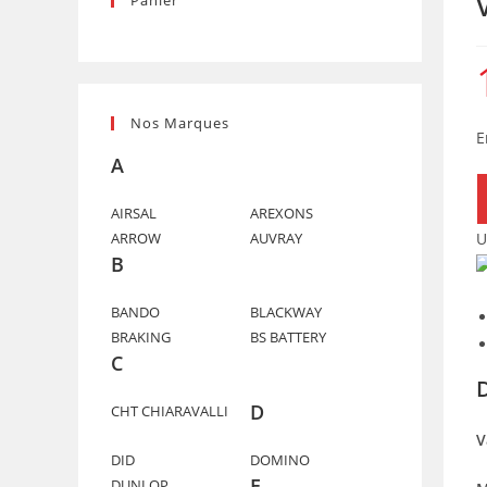
Panier
Nos Marques
E
A
q
d
AIRSAL
AREXONS
U
ARROW
AUVRAY
V
B
M
X
BANDO
BLACKWAY
/
BRAKING
BS BATTERY
M
C
1
(
D
CHT CHIARAVALLI
V
DID
DOMINO
E
DUNLOP