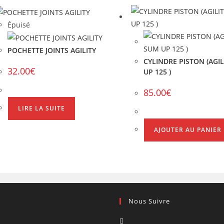
Épuisé
POCHETTE JOINTS AGILITY
CYLINDRE PISTON (AGIL
32.00
€
UP 125 )
85.00
€
LIRE LA SUITE
AJOUTER AU PANIER
Nous Suivre
S’ouvre