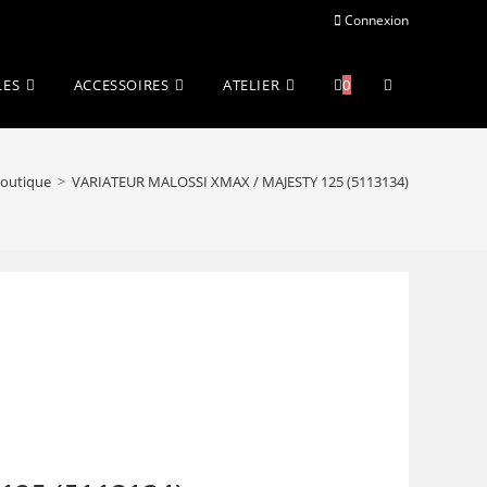
Connexion
Toggle
LES
ACCESSOIRES
ATELIER
0
website
outique
>
VARIATEUR MALOSSI XMAX / MAJESTY 125 (5113134)
search