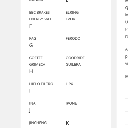
M
Q
EBC BRAKES
ELRING
M
ENERGY SAFE
EVOK
U
F
P
r
FAG
FERODO
G
A
p
GOETZE
GOODRIDE
v
GRIMECA
GUILERA
H
M
HIFLO FILTRO
HPX
I
INA
IPONE
J
K
JINCHENG