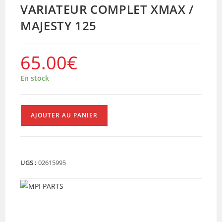
VARIATEUR COMPLET XMAX /
MAJESTY 125
65.00
€
En stock
quantité
AJOUTER AU PANIER
de
VARIATEUR
COMPLET
XMAX
UGS :
02615995
/
MAJESTY
125