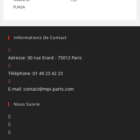
YUASA
Informations De Contact
Adresse :
30 rue Erard - 75012 Paris
Téléphone :
01 49 23 42 23
S’ouvre
E-mail :
contact@mpi-parts.com
dans
Nous Suivre
votre
application
S’ouvre
dans
S’ouvre
un
dans
S’ouvre
nouvel
un
dans