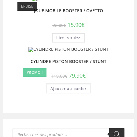
ÉPUISÉ
JOUE MOBILE BOOSTER / OVETTO
Le
Le
15.90
€
22.00
€
prix
prix
initial
actuel
était :
est :
Lire la suite
22.00€.
15.90€.
CYLINDRE PISTON BOOSTER / STUNT
PROMO !
Le
Le
79.90
€
119.00
€
prix
prix
initial
actuel
était :
est :
Ajouter au panier
119.00€.
79.90€.
Recherche
de