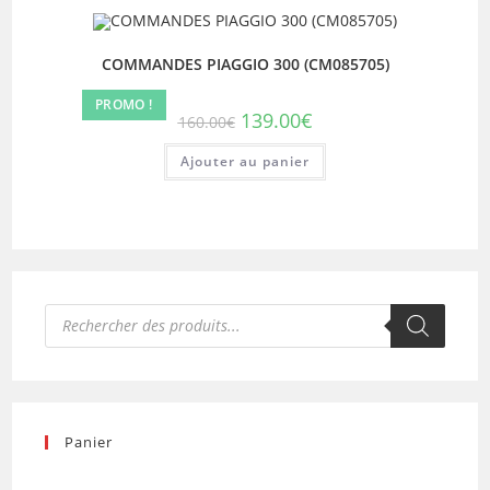
COMMANDES PIAGGIO 300 (CM085705)
PROMO !
Le
Le
139.00
€
160.00
€
prix
prix
initial
actuel
Ajouter au panier
était :
est :
160.00€.
139.00€.
Recherche
de
produits
Panier