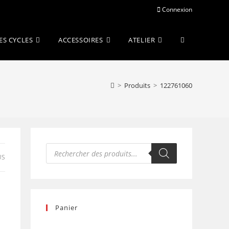
Connexion
Toggle
ES CYCLES
ACCESSOIRES
ATELIER
website
>
Produits
>
122761060
search
Recherche
de
US
produits
Panier