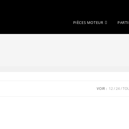
PIÈCES MOTEUR
PARTI
VOIR :
12
24
TO