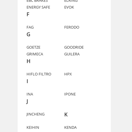
EBC BRAKES
ELRING
ENERGY SAFE
EVOK
F
FAG
FERODO
G
GOETZE
GOODRIDE
GRIMECA
GUILERA
H
HIFLO FILTRO
HPX
I
INA
IPONE
J
K
JINCHENG
KEIHIN
KENDA