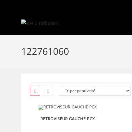
Skip
to
content
122761060
RETROVISEUR GAUCHE PCX